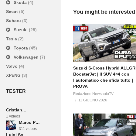
Skoda
(4)
You might be interested
Smart
(5)
Subaru
(3)
Suzuki
(25)
Tesla
(2)
Toyota
(45)
Volkswagen
(7)
18:5
Volvo
(4)
Suzuki S-Cross Hybrid ALLGR
BoosterJet | Il SUV 4×4 con
XPENG
(3)
l’automatico che sfida tutto |
PROVA
TESTER
Redazione NewsautoTV
11 GIUGNO 2026
Cristiano Fortini
1 videos
Marco Paternostro
311 videos
Luigi Sodano