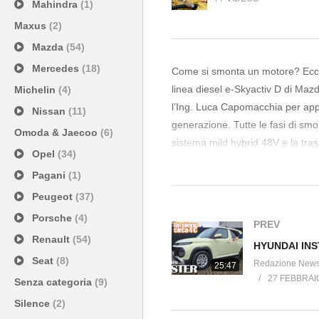
Mahindra
(1)
Maxus
(2)
Mazda
(54)
Mercedes
(18)
Come si smonta un motore? Ecco tu
linea diesel e-Skyactiv D di Maz
Michelin
(4)
l’Ing. Luca Capomacchia per appr
Nissan
(11)
generazione. Tutte le fasi di smo
Omoda & Jaecoo
(6)
sistema mild hybrid 48V e la tra
Opel
(34)
tutto in casa “in house” con un’at
Pagani
(1)
Buona visione, buona lezione di
Peugeot
(37)
Porsche
(4)
PREV
Renault
(54)
Seat
(8)
Redazione New
25:47
27 FEBBRAI
Senza categoria
(9)
Silence
(2)