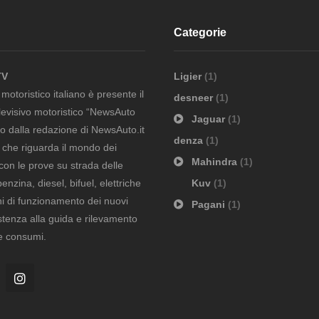
Categorie
TV
Ligier
(1)
otoristico italiano è presente il
desneer
(1)
evisivo motoristico “NewsAuto
Jaguar
(1)
to dalla redazione di NewsAuto.it
denza
(1)
ò che riguarda il mondo dei
Mahindra
(1)
con le prove su strada delle
nzina, diesel, bifuel, elettriche
Kuv
(1)
i di funzionamento dei nuovi
Pagani
(1)
istenza alla guida e rilevamento
 e consumi.