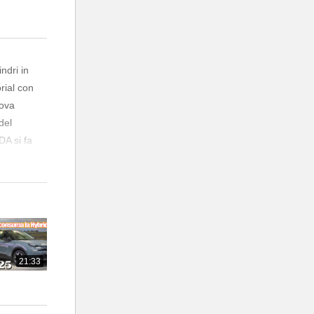
ndri in
rial con
uova
del
DA si fa
e.
21:33