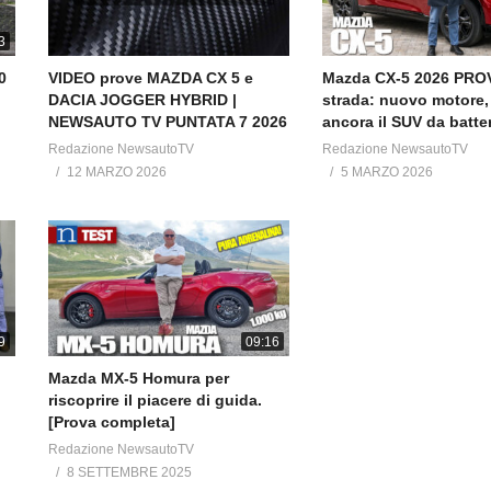
3
0
VIDEO prove MAZDA CX 5 e
Mazda CX-5 2026 PRO
DACIA JOGGER HYBRID |
strada: nuovo motore,
NEWSAUTO TV PUNTATA 7 2026
ancora il SUV da batte
Redazione NewsautoTV
Redazione NewsautoTV
12 MARZO 2026
5 MARZO 2026
9
09:16
Mazda MX-5 Homura per
riscoprire il piacere di guida.
[Prova completa]
Redazione NewsautoTV
8 SETTEMBRE 2025