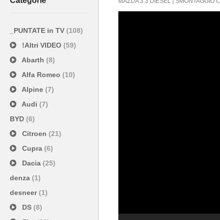
Categorie
MAZDA 3.3 DIESEL | SMONTAGGIO CO
_PUNTATE in TV
(108)
!Altri VIDEO
(59)
Abarth
(8)
Alfa Romeo
(10)
Alpine
(7)
Audi
(7)
BYD
(6)
Citroen
(21)
Cupra
(6)
Dacia
(25)
denza
(1)
desneer
(1)
DS
(8)