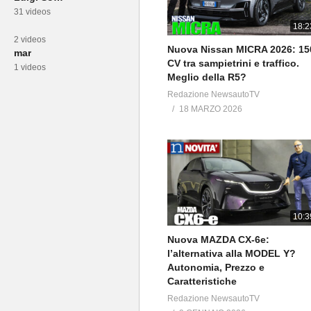
31 videos
18:2
2 videos
Nuova Nissan MICRA 2026: 15
mar
CV tra sampietrini e traffico.
1 videos
Meglio della R5?
Redazione NewsautoTV
18 MARZO 2026
10:3
Nuova MAZDA CX-6e:
l’alternativa alla MODEL Y?
Autonomia, Prezzo e
Caratteristiche
Redazione NewsautoTV