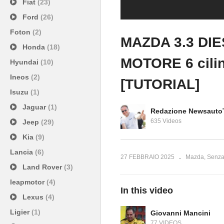
Fiat
(23)
Ford
(26)
Foton
(2)
MAZDA 3.3 DI
Honda
(18)
MOTORE 6 cilin
Hyundai
(10)
Ineos
(2)
[TUTORIAL]
Isuzu
(1)
Jaguar
(1)
Redazione Newsauto
635 Videos
Jeep
(29)
Kia
(9)
Lancia
(6)
27 FEBBRAIO 2025
Mazda
Senza
Land Rover
(3)
leapmotor
(4)
In this video
Lexus
(4)
Ligier
(1)
Giovanni Mancini
77 VIDEOS