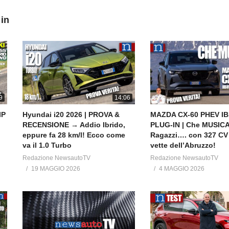
 in
9
14:06
IP
Hyundai i20 2026 | PROVA &
MAZDA CX-60 PHEV IB
RECENSIONE → Addio Ibrido,
PLUG-IN | Che MUSIC
eppure fa 28 km/l! Ecco come
Ragazzi…. con 327 CV 
va il 1.0 Turbo
vette dell’Abruzzo!
Redazione NewsautoTV
Redazione NewsautoTV
19 MAGGIO 2026
4 MAGGIO 2026