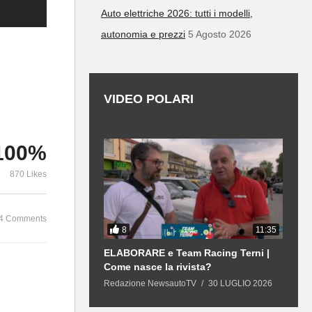
Auto elettriche 2026: tutti i modelli,
autonomia e prezzi
5 Agosto 2026
VIDEO POLARI
100%
870 Likes
4 Comments
8
12:43
11:35
 | GPL e
ELABORARE e Team Racing Terni |
L
 21 mila €, sarà
Come nasce la rivista?
n
duta?
R
13 LUGLIO 2026
Redazione NewsautoTV
30 LUGLIO 2026
R