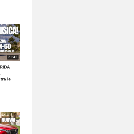
21:42
RIDA
A
tra le