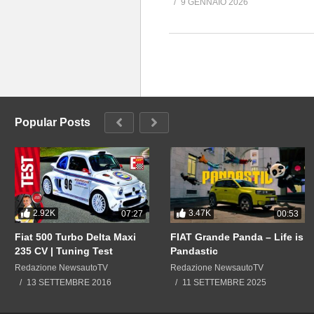
9 GENNAIO 2026
Popular Posts
2.92K
3.47K
07:27
00:53
Fiat 500 Turbo Delta Maxi
FIAT Grande Panda – Life is
235 CV | Tuning Test
Pandastic
Redazione NewsautoTV
Redazione NewsautoTV
13 SETTEMBRE 2016
11 SETTEMBRE 2025