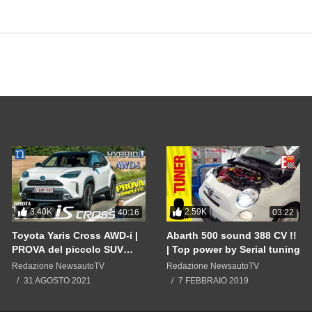
3.40K
2.59K
40:16
03:22
Toyota Yaris Cross AWD-i |
Abarth 500 sound 388 CV !!
PROVA del piccolo SUV
| Top power by Serial tuning
ibrido a trazione integrale
Redazione NewsautoTV
Redazione NewsautoTV
INTELLIGENTE anche 2WD
31 AGOSTO 2021
7 FEBBRAIO 2019