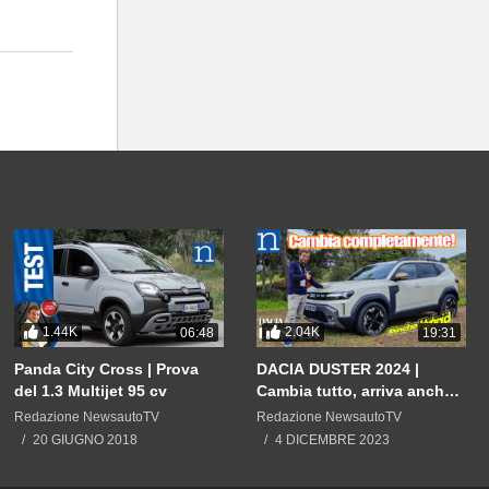
1.44K
2.04K
06:48
19:31
Panda City Cross | Prova
DACIA DUSTER 2024 |
del 1.3 Multijet 95 cv
Cambia tutto, arriva anche
ibrida. E il prezzo?
Redazione NewsautoTV
Redazione NewsautoTV
20 GIUGNO 2018
4 DICEMBRE 2023