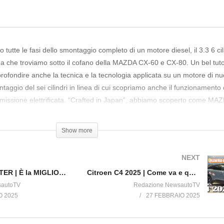
tte le fasi dello smontaggio completo di un motore diesel, il 3.3 6 cili
da che troviamo sotto il cofano della MAZDA CX-60 e CX-80. Un bel tuto
ofondire anche la tecnica e la tecnologia applicata su un motore di n
ntaggio del sei cilindri in linea di cui scopriamo anche il funzionamento 
smissione elettrificata. “Crafted in Japan”, abbiamo scoperto come MAZ
tenzione meticolosa ai dettagli, tra artigianalità e innovazione industrial
 meccanica!
Show more
NEXT
HYUNDAI INSTER | È la MIGLIORE compatta del segmento? Scopri come va e quanto consuma
Citroen C4 2025 | Come va e quanto consuma la versione IBRIDA da 136 cavalli
sautoTV
Redazione NewsautoTV
O 2025
27 FEBBRAIO 2025