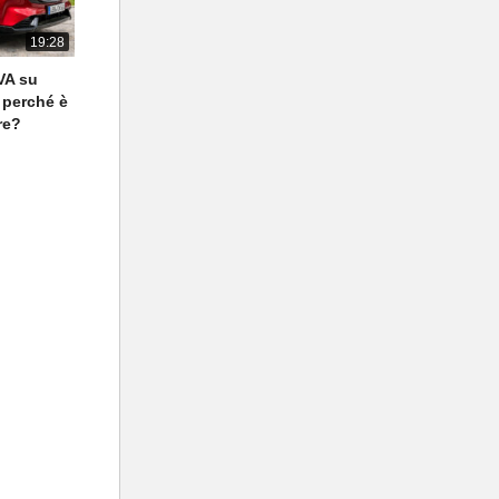
19:28
VA su
 perché è
re?