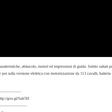
tteristiche, abitacolo, motori ed impressioni di guida. Subito saltati 
 e poi sulla versione elettrica con motorizzazione da 113 cavalli, batte
—————–
://goo.gl/Salr5H
———————