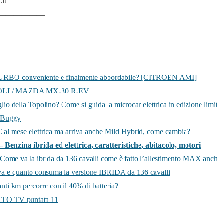
it
——————
BO conveniente e finalmente abbordabile? [CITROEN AMI]
OLI / MAZDA MX-30 R-EV
o della Topolino? Come si guida la microcar elettrica in edizione limit
 Buggy
 al mese elettrica ma arriva anche Mild Hybrid, come cambia?
enzina ibrida ed elettrica, caratteristiche, abitacolo, motori
me va la ibrida da 136 cavalli come è fatto l’allestimento MAX anch
a e quanto consuma la versione IBRIDA da 136 cavalli
ti km percorre con il 40% di batteria?
TO TV puntata 11