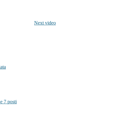
Next video
ata
e 7 posti