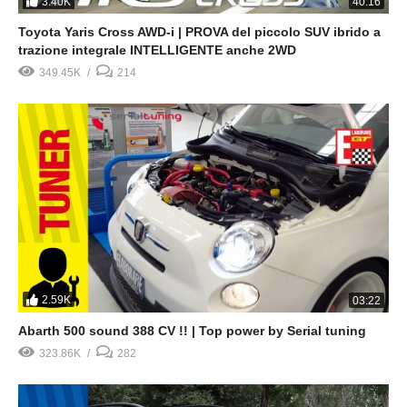
3.40K
40:16
Toyota Yaris Cross AWD-i | PROVA del piccolo SUV ibrido a
trazione integrale INTELLIGENTE anche 2WD
349.45K
214
2.59K
03:22
Abarth 500 sound 388 CV !! | Top power by Serial tuning
323.86K
282