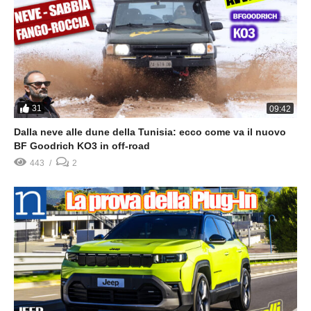
31
09:42
Dalla neve alle dune della Tunisia: ecco come va il nuovo
BF Goodrich KO3 in off-road
443
2