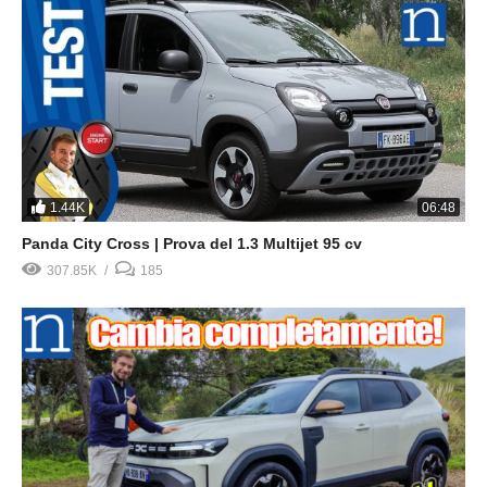
1.44K
06:48
Panda City Cross | Prova del 1.3 Multijet 95 cv
307.85K
185