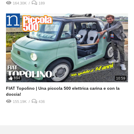
164.30K
189
694
10:59
FIAT Topolino | Una piccola 500 elettrica carina e con la
doccia!
155.19K
436