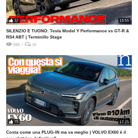
32
15:55
SILENZIO E TUONO: Tesla Model Y Performance vs GT-R &
RS4 ABT | Terminillo Stage
698
16
75
17:25
Costa come una PLUG-IN ma va meglio | VOLVO EX60 è il