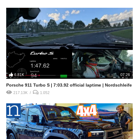
6.81K
07:26
Porsche 911 Turbo S | 7:03.92 official laptime | Nordschleife
217.13K
1.052