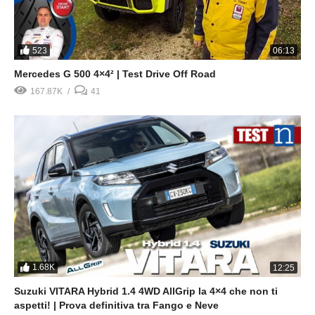
523
06:13
Mercedes G 500 4×4² | Test Drive Off Road
167.87K
41
1.68K
12:25
Suzuki VITARA Hybrid 1.4 4WD AllGrip la 4×4 che non ti
aspetti! | Prova definitiva tra Fango e Neve