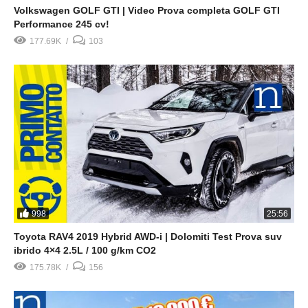
Volkswagen GOLF GTI | Video Prova completa GOLF GTI
Performance 245 cv!
177.69K
103
998
25:56
Toyota RAV4 2019 Hybrid AWD-i | Dolomiti Test Prova suv
ibrido 4×4 2.5L / 100 g/km CO2
175.78K
156