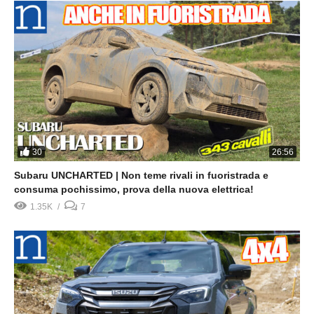
30
26:56
Subaru UNCHARTED | Non teme rivali in fuoristrada e
consuma pochissimo, prova della nuova elettrica!
1.35K
7