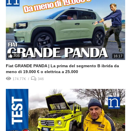
705
16:17
Fiat GRANDE PANDA | La prima del segmento B ibrida da
meno di 19.000 € o elettrica a 25.000
174.77K
346