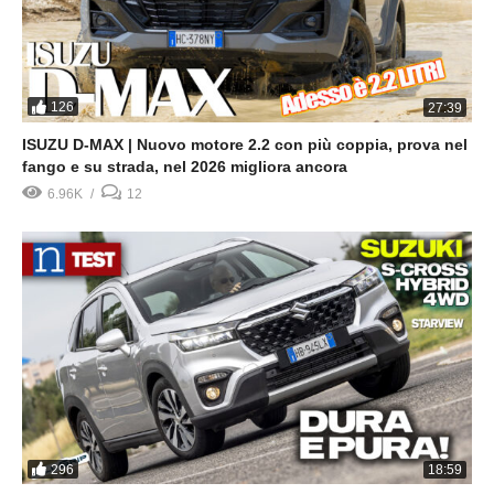
126
27:39
ISUZU D-MAX | Nuovo motore 2.2 con più coppia, prova nel
fango e su strada, nel 2026 migliora ancora
6.96K
12
296
18:59