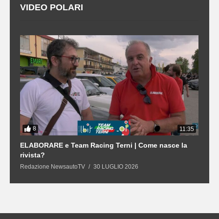
VIDEO POLARI
8
3
11:35
21
ELABORARE e Team Racing Terni | Come nasce la
L
rivista?
S
Redazione NewsautoTV
30 LUGLIO 2026
R