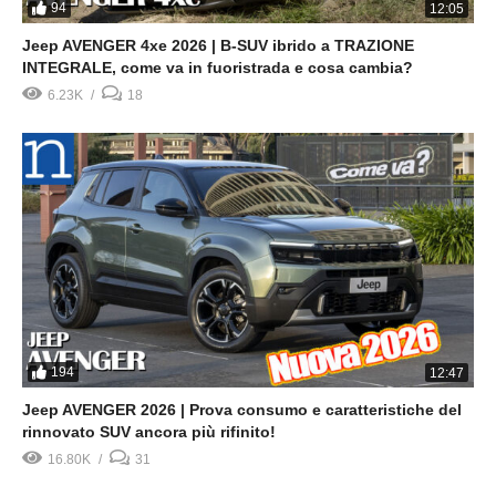
94
12:05
Jeep AVENGER 4xe 2026 | B-SUV ibrido a TRAZIONE
INTEGRALE, come va in fuoristrada e cosa cambia?
6.23K
18
194
12:47
Jeep AVENGER 2026 | Prova consumo e caratteristiche del
rinnovato SUV ancora più rifinito!
16.80K
31