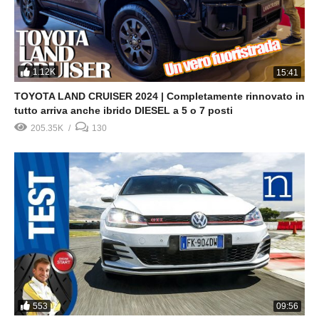
1.12K
15:41
TOYOTA LAND CRUISER 2024 | Completamente rinnovato in
tutto arriva anche ibrido DIESEL a 5 o 7 posti
205.35K
130
553
09:56