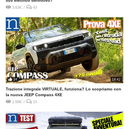
suv elettrico definitivo?
3.63K
43
34
18:42
Trazione integrale VIRTUALE, funziona? Lo scopriamo con
la nuova JEEP Compass 4XE
1.59K
15