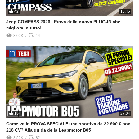
42
16:45
Jeep COMPASS 2026 | Prova della nuova PLUG-IN che
migliora in tutto!
3.02K
14
194
27:04
Come va in PROVA SPECIALE una sportiva da 22.900 € con
218 CV? Alla guida della Leapmotor B05
8.52K
82