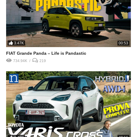
3.47K
00:53
FIAT Grande Panda – Life is Pandastic
734.94K
219