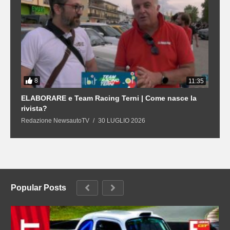
8
3
11:35
21
ELABORARE e Team Racing Terni | Come nasce la
L
rivista?
S
Redazione NewsautoTV
30 LUGLIO 2026
R
Popular Posts