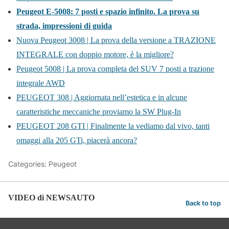
Peugeot E-5008: 7 posti e spazio infinito. La prova su
strada, impressioni di guida
Nuova Peugeot 3008 | La prova della versione a TRAZIONE
INTEGRALE con doppio motore, è la migliore?
Peugeot 5008 | La prova completa del SUV 7 posti a trazione
integrale AWD
PEUGEOT 308 | Aggiornata nell’estetica e in alcune
caratteristiche meccaniche proviamo la SW Plug-In
PEUGEOT 208 GTI | Finalmente la vediamo dal vivo, tanti
omaggi alla 205 GTi, piacerà ancora?
Categories: Peugeot
VIDEO di NEWSAUTO
Back to top