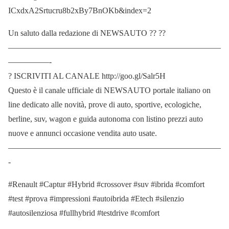
ICxdxA2Srtucru8b2xBy7BnOKb&index=2
Un saluto dalla redazione di NEWSAUTO ?? ??
——————————————————————————
—————-
? ISCRIVITI AL CANALE http://goo.gl/Salr5H
Questo è il canale ufficiale di NEWSAUTO portale italiano on
line dedicato alle novità, prove di auto, sportive, ecologiche,
berline, suv, wagon e guida autonoma con listino prezzi auto
nuove e annunci occasione vendita auto usate.
——————————————————————————
-
#Renault #Captur #Hybrid #crossover #suv #ibrida #comfort
#test #prova #impressioni #autoibrida #Etech #silenzio
#autosilenziosa #fullhybrid #testdrive #comfort