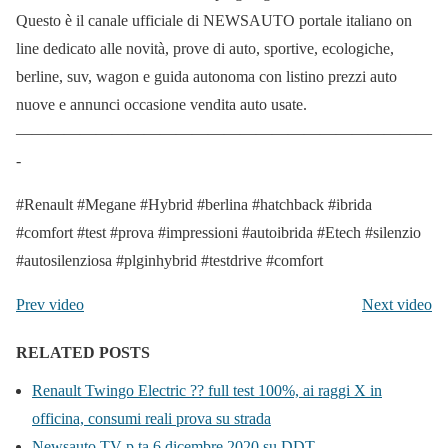
Questo è il canale ufficiale di NEWSAUTO portale italiano on
line dedicato alle novità, prove di auto, sportive, ecologiche,
berline, suv, wagon e guida autonoma con listino prezzi auto
nuove e annunci occasione vendita auto usate.
——————————————————————————
-
#Renault #Megane #Hybrid #berlina #hatchback #ibrida
#comfort #test #prova #impressioni #autoibrida #Etech #silenzio
#autosilenziosa #plginhybrid #testdrive #comfort
Prev video
Next video
RELATED POSTS
Renault Twingo Electric ?? full test 100%, ai raggi X in
officina, consumi reali prova su strada
Newsauto TV p.ta 6 dicembre 2020 su DDT