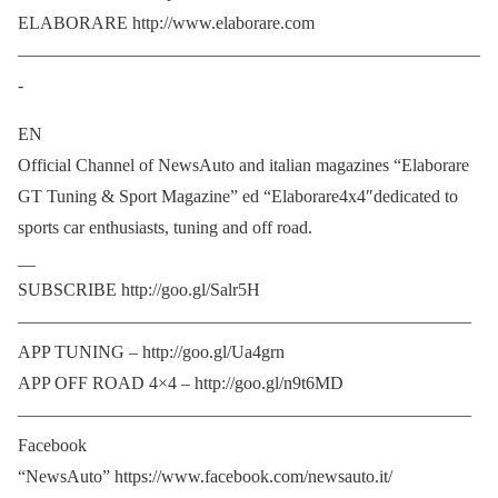
ELABORARE http://www.elaborare.com
——————————————————————————
-
EN
Official Channel of NewsAuto and italian magazines “Elaborare
GT Tuning & Sport Magazine” ed “Elaborare4x4″dedicated to
sports car enthusiasts, tuning and off road.
__
SUBSCRIBE http://goo.gl/Salr5H
—————————————————————————–
APP TUNING – http://goo.gl/Ua4grn
APP OFF ROAD 4×4 – http://goo.gl/n9t6MD
—————————————————————————–
Facebook
“NewsAuto” https://www.facebook.com/newsauto.it/