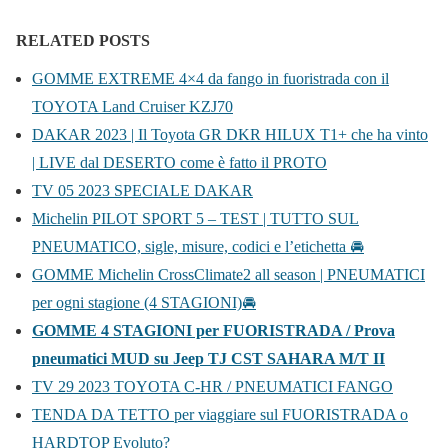
RELATED POSTS
GOMME EXTREME 4×4 da fango in fuoristrada con il
TOYOTA Land Cruiser KZJ70
DAKAR 2023 | Il Toyota GR DKR HILUX T1+ che ha vinto
| LIVE dal DESERTO come è fatto il PROTO
TV 05 2023 SPECIALE DAKAR
Michelin PILOT SPORT 5 – TEST | TUTTO SUL
PNEUMATICO, sigle, misure, codici e l’etichetta 🚘
GOMME Michelin CrossClimate2 all season | PNEUMATICI
per ogni stagione (4 STAGIONI)🚘
GOMME 4 STAGIONI per FUORISTRADA / Prova
pneumatici MUD su Jeep TJ CST SAHARA M/T II
TV 29 2023 TOYOTA C-HR / PNEUMATICI FANGO
TENDA DA TETTO per viaggiare sul FUORISTRADA o
HARDTOP Evoluto?