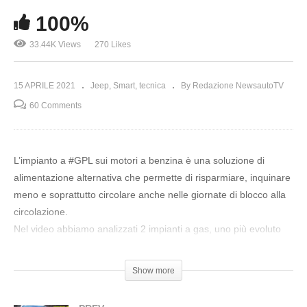
100%
33.44K Views
270 Likes
15 APRILE 2021
Jeep
Smart
tecnica
By Redazione NewsautoTV
60 Comments
L’impianto a #GPL sui motori a benzina è una soluzione di
alimentazione alternativa che permette di risparmiare, inquinare
meno e soprattutto circolare anche nelle giornate di blocco alla
circolazione.
Nel video abbiamo analizzati 2 impianti a gas, uno più evoluto
montato sulla Jeep #Renegade ad iniezione diretta ed il
secondo “tradizionale” sulla #smart.
Show more
?Impianto a gas BRC smart
? Impianto a gas PRINZ per motori ad iniezione diretta di