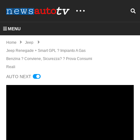
MENU
Home
Jeep
Jeep Renegade + Smart GPL ? Impianto A Gas
Benzina ? Conviene, Sicurezza? ? Prova Consumi
Reali
AUTO NEXT