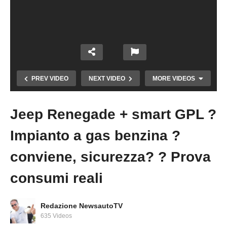
PREV VIDEO
NEXT VIDEO
MORE VIDEOS
Jeep Renegade + smart GPL ?
Copy Embed Code
Impianto a gas benzina ?
conviene, sicurezza? ? Prova
consumi reali
Jeep Renegade 4xe Plug-In Hybrid 1.3 T4
PHEV S 240cv prova neve fango +OFFICINA
?? ? SOS EXTREME!
Redazione NewsautoTV
635 Videos