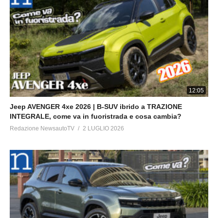
impianto a gas prinz, impianto gpl prinz, prinz gas, auto a gpl,
impianto a gas, impianto a gas benzina, gas benzina, prova
impianto a gas, prova gpl, test gpl, risparmio gpl, gpl 1300
benzina, prinz gpl!
BUONA VISIONE!
12:05
Jeep AVENGER 4xe 2026 | B-SUV ibrido a TRAZIONE
INTEGRALE, come va in fuoristrada e cosa cambia?
Redazione NewsautoTV
2 LUGLIO 2026