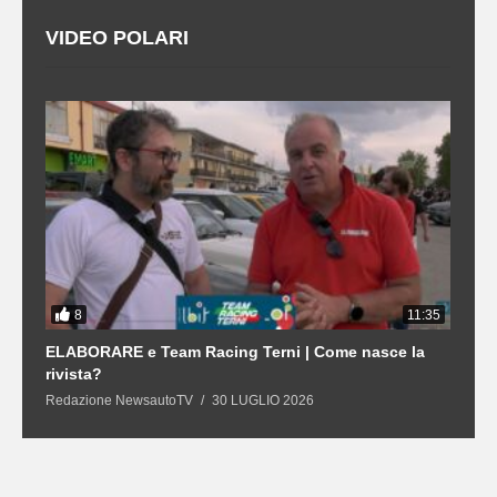
VIDEO POLARI
8
3
11:35
21
ELABORARE e Team Racing Terni | Come nasce la
L
rivista?
S
Redazione NewsautoTV
30 LUGLIO 2026
R