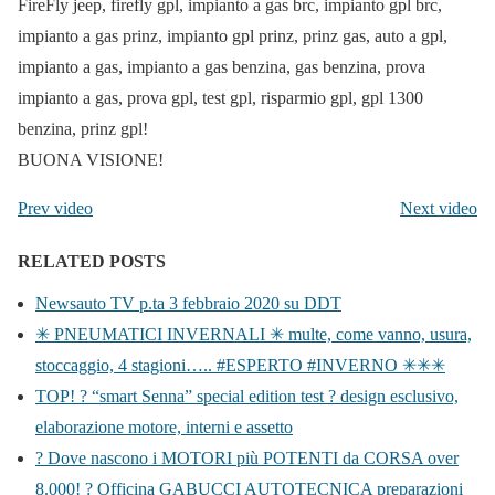
FireFly jeep, firefly gpl, impianto a gas brc, impianto gpl brc,
impianto a gas prinz, impianto gpl prinz, prinz gas, auto a gpl,
impianto a gas, impianto a gas benzina, gas benzina, prova
impianto a gas, prova gpl, test gpl, risparmio gpl, gpl 1300
benzina, prinz gpl!
BUONA VISIONE!
Prev video
Next video
RELATED POSTS
Newsauto TV p.ta 3 febbraio 2020 su DDT
✳ PNEUMATICI INVERNALI ✳ multe, come vanno, usura,
stoccaggio, 4 stagioni….. #ESPERTO #INVERNO ✳✳✳
TOP! ? “smart Senna” special edition test ? design esclusivo,
elaborazione motore, interni e assetto
? Dove nascono i MOTORI più POTENTI da CORSA over
8.000! ? Officina GABUCCI AUTOTECNICA preparazioni