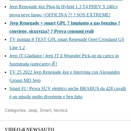
Jeep Renegade 4xe Plug-In Hybrid 1.3 T4 PHEV S 240cv
prova neve fango +OFFICINA ?? ? SOS EXTREME!
Jeep Renegade + smart GPL ? Impianto a gas benzina ?
conviene, sicurezza? ? Prova consumi reali
TV puntata 8 TEST GPL smart Renegade Opel Crossland GS
Line 1.2
Jeep JT Gladiator | Jeep JT il Wrangler Pick-up da carico in
fuoristrada (autocarro) ✌?
TV 25 2022 Jeep Renegade 4xe e Intervista con Alessandro
Grosso MD Jeep
Smart #1 | Prova SUV elettrico anche BRABUS da 428 cavalli
è un missile molto divertente e ben fatto
Categories: Jeep, Smart, tecnica
VIDEO di NEWSAUTO