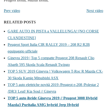
Peugeot ibrida, Mazda Ibrida,
Prev video
Next video
RELATED POSTS
GARE AUTO IN PISTA a VALLELUNGA! [NO CORSE
CLANDESTINE]
Peugeot Sport Italia CIR RALLY 2019 – 208 R2 R2B
equipaggio ufficiale
Ginevra 2019 | Top 5 compatte Peugeot 208 Renault Clio
Abarth 595 Skoda Scala Renault Twingo
TOP 5 SUV 2019 Ginevra ! Volkswagen T-Roc R Mazda CX-
30 Skoda Kamiq Mitsubishi ASX
TOP 5 auto elettriche novità 2019 /Peugeot e-208 /Polestar 2
/DR3/ Leaf/ Kia Soul // Ginevra
TOP 5 auto ibride Ginevra 2019 // Peugeot 3008 Hybrid
Mazda3 Puritalia AMG hybrid Jeep Hybrid