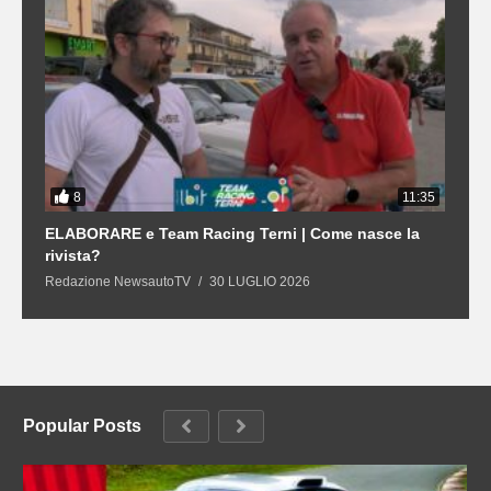
8
3
11:35
21
ELABORARE e Team Racing Terni | Come nasce la
L
rivista?
S
Redazione NewsautoTV
30 LUGLIO 2026
R
Popular Posts