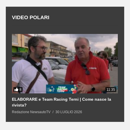
VIDEO POLARI
8
3
11:35
21
ELABORARE e Team Racing Terni | Come nasce la
L
rivista?
S
Redazione NewsautoTV
30 LUGLIO 2026
R