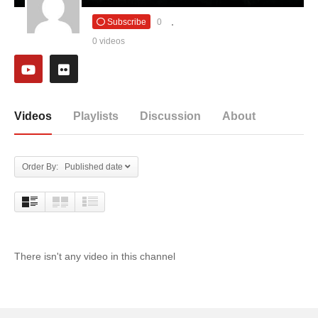
Subscribe
0
0 videos
Videos
Playlists
Discussion
About
Order By: Published date
There isn't any video in this channel