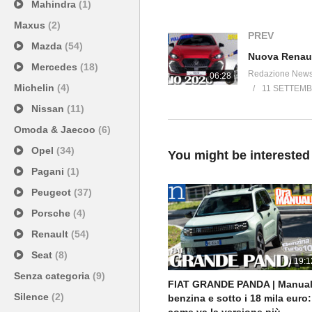
Mahindra
(1)
headlamps, a 4.5 m spiral chargi
Maxus
(2)
wireless mirroring.
PREV
Mazda
(54)
Life is PANDASTIC: get ready to
Mercedes
(18)
Redazione New
06:28
Michelin
(4)
11 SETTEMB
*The actual electric energy con
Nissan
(11)
upon the conditions of use and on
Omoda & Jaecoo
(6)
kilometers, ambient temperature, c
equipment (air conditioning, heati
Opel
(34)
You might be interested
external climatic conditions, etc.
Pagani
(1)
*Electric energy consumption G
Peugeot
(37)
Km. Fuel consumption (combined 
Porsche
(4)
emissions (g/km): 117 – 115. A
Renault
(54)
The values indicated are for co
*Shaped as bamboo and wrapp
Seat
(8)
19:1
Senza categoria
(9)
FIAT GRANDE PANDA | Manual
Silence
(2)
benzina e sotto i 18 mila euro: