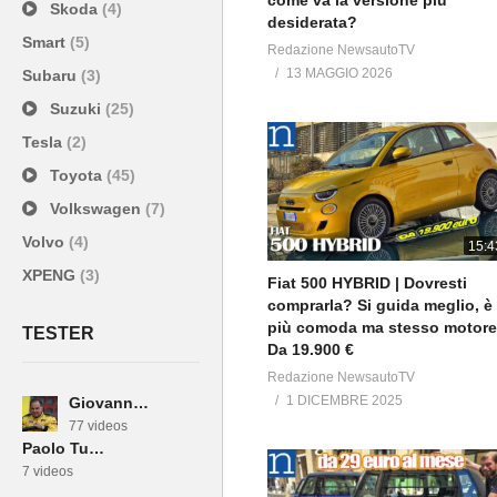
come va la versione più
Skoda
(4)
desiderata?
Smart
(5)
Redazione NewsautoTV
13 MAGGIO 2026
Subaru
(3)
Suzuki
(25)
Tesla
(2)
Toyota
(45)
Volkswagen
(7)
Volvo
(4)
15:4
XPENG
(3)
Fiat 500 HYBRID | Dovresti
comprarla? Si guida meglio, è
più comoda ma stesso motore
TESTER
Da 19.900 €
Redazione NewsautoTV
1 DICEMBRE 2025
Giovanni Mancini
77 videos
Paolo Turco
7 videos