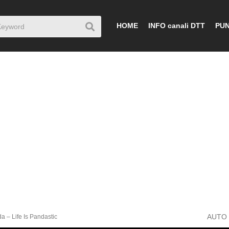
HOME
INFO canali DTT
PUN
AUTO
 – Life Is Pandastic