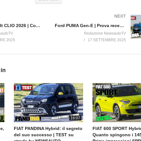
ng cable, and a 10.25″ infotainment system with Apple CarPlay / Andro
NEXT
Nuova Renault CLIO 2026 | Con la sesta generazione cambia tutto!!
Ford PUMA Gen-E | Prova recensione, impressioni di guida, cosa cambia?
 groove!
sautoTV
Redazione NewsautoTV
RE 2025
17 SETTEMBRE 2025
sumption and autonomy values may be strongly different and may vary
 various factors such as: options, frequency of electric recharge per t
onditions of use of the car (driving style, speed, total weight, etc.) us
ng, radio, navigation, lights etc.), tire types and conditions, road condit
 in
rande Panda (kWh/100km): 16,8; CO2 emission (g/km): 0. Electric Aut
cycle) for the Grande Panda Hybrid 1.2 110 HP”(l/100km): 5.1 – 5; C
pproved values based on the WLTP Combined Cicle (EU Regulation 201
mparative purposes.
ed with BAMBOX Bamboo Fiber Tex®
2
16:07
e,
FIAT PANDINA Hybrid: il segreto
FIAT 600 SPORT Hybrid
del suo successo | TEST su
Quanto spingono i 14