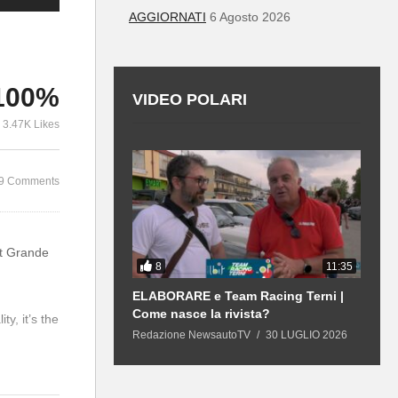
AGGIORNATI
6 Agosto 2026
100%
VIDEO POLARI
3.47K Likes
9 Comments
at Grande
8
12:43
11:35
 | GPL e
ELABORARE e Team Racing Terni |
L
 21 mila €, sarà
Come nasce la rivista?
n
ty, it’s the
duta?
R
13 LUGLIO 2026
Redazione NewsautoTV
30 LUGLIO 2026
R
IXEL LED