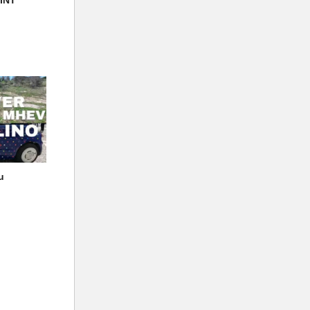
RINT
u