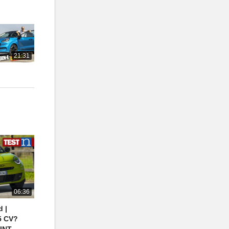
id Auto
21:31
 depending
ravelled
e of certain
ions,
onomy: 320
O₂
8/1832).
06:36
 |
5 CV?