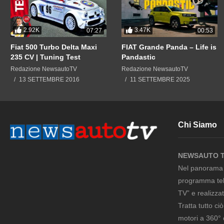
2.92K
3.47K
07:27
00:53
Fiat 500 Turbo Delta Maxi
FIAT Grande Panda – Life is
235 CV | Tuning Test
Pandastic
Redazione NewsautoTV
Redazione NewsautoTV
13 SETTEMBRE 2016
11 SETTEMBRE 2025
Chi Siamo
NEWSAUTO 
Nel panorama m
programma tel
TV” e realizza
Tratta tutto ci
motori a 360° 