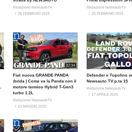
strada by NEWSAUTO
Prime impressioni SP
Redazione NewsautoTV
Redazione NewsautoTV
26 FEBBRAIO 2026
26 FEBBRAIO 2026
3
22:34
Fiat nuova GRANDE PANDA
Defender e Topolino s
ibrida | Come va la Panda con il
Newsauto TV p.ta 15
.
motore termico Hybrid T-Gen3
Redazione NewsautoTV
turbo 1.2L
17 APRILE 2025
Redazione NewsautoTV
23 MAGGIO 2025