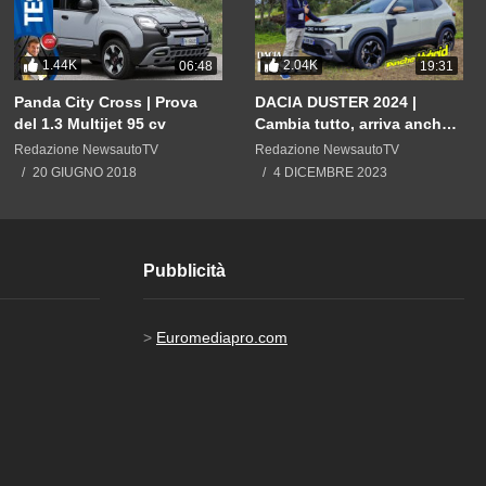
1.44K
2.04K
06:48
19:31
Panda City Cross | Prova
DACIA DUSTER 2024 |
del 1.3 Multijet 95 cv
Cambia tutto, arriva anche
ibrida. E il prezzo?
Redazione NewsautoTV
Redazione NewsautoTV
20 GIUGNO 2018
4 DICEMBRE 2023
Pubblicità
>
Euromediapro.com