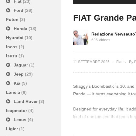
Fiat
(23)
Ford
(26)
FIAT Grande Pa
Foton
(2)
Honda
(18)
Redazione Newsauto
Hyundai
(10)
635 Videos
Ineos
(2)
Isuzu
(1)
11 SETTEMBRE 2025
Fiat
By 
Jaguar
(1)
Jeep
(29)
Kia
(9)
Shaggy’s Boombastic is 30, and w
Lancia
(6)
Panda — it turns everything it t
Land Rover
(3)
Designed for everyday life, it adds
leapmotor
(4)
kind of unexpected that goes be
Lexus
(4)
Ligier
(1)
Available in both hybrid and ele