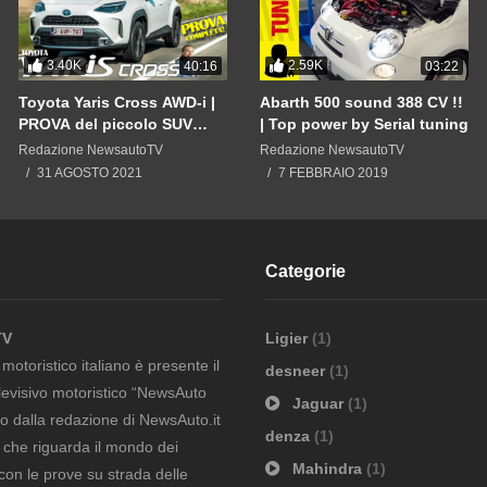
3.40K
2.59K
40:16
03:22
Toyota Yaris Cross AWD-i |
Abarth 500 sound 388 CV !!
PROVA del piccolo SUV
| Top power by Serial tuning
ibrido a trazione integrale
Redazione NewsautoTV
Redazione NewsautoTV
INTELLIGENTE anche 2WD
31 AGOSTO 2021
7 FEBBRAIO 2019
Categorie
TV
Ligier
(1)
otoristico italiano è presente il
desneer
(1)
evisivo motoristico “NewsAuto
Jaguar
(1)
to dalla redazione di NewsAuto.it
denza
(1)
ò che riguarda il mondo dei
Mahindra
(1)
con le prove su strada delle