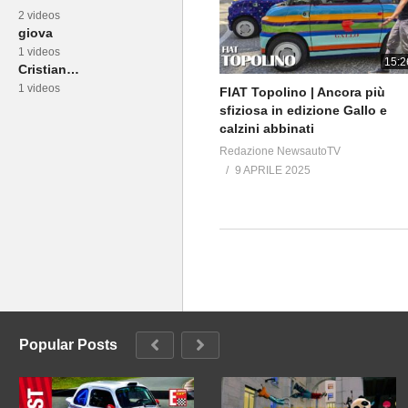
2 videos
giova
1 videos
15:2
Cristiano Fortini
1 videos
FIAT Topolino | Ancora più
sfiziosa in edizione Gallo e
calzini abbinati
Redazione NewsautoTV
9 APRILE 2025
Popular Posts