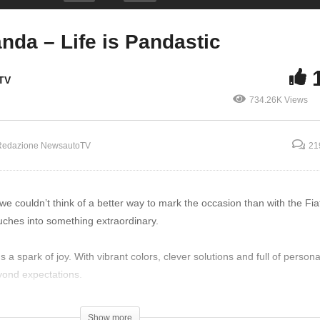
nda – Life is Pandastic
Copy Embed Code
TV
734.26K Views
Redazione NewsautoTV
21
e couldn’t think of a better way to mark the occasion than with the Fi
127
ouches into something extraordinary.
Renault CLIO ECO-G
automatica a meno di
 a spark of joy. With vibrant colors, clever solutions and full of personali
la versione più ven
Redazione NewsautoTV
yond expectations.
ctric versions, the Grande Panda features an automatic Dual Clutch, P
Show more