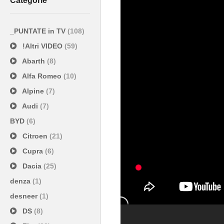
Categorie
_PUNTATE in TV
(108)
!Altri VIDEO
(59)
Abarth
(8)
Alfa Romeo
(10)
Alpine
(7)
Audi
(7)
BYD
(6)
Citroen
(21)
Cupra
(6)
Dacia
(25)
denza
(1)
desneer
(1)
DS
(8)