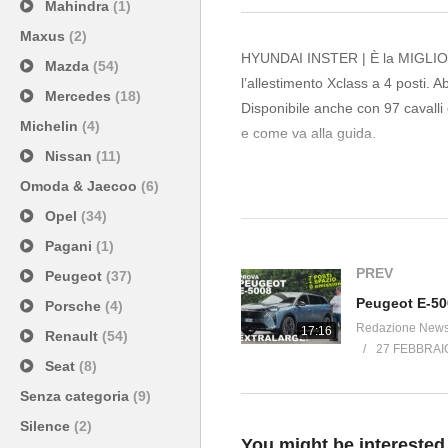
Mahindra
(1)
Maxus
(2)
HYUNDAI INSTER | È la MIGLIOR
Mazda
(54)
l’allestimento Xclass a 4 posti. 
Mercedes
(18)
Disponibile anche con 97 cavalli 
Michelin
(4)
e come va alla guida.
Nissan
(11)
Buona VISIONE con la nuova Inst
Omoda & Jaecoo
(6)
Opel
(34)
SOMMARIO
Pagani
(1)
0:00 Intro
PREV
Peugeot
(37)
1:01 Esterni
Porsche
(4)
4:28 Interni
Redazione New
17:16
12:29 Bagagliaio
Renault
(54)
27 FEBBRAI
13:29 Prova su strada
Seat
(8)
24:08 Inster cross
Senza categoria
(9)
24:46 Conclusioni
Silence
(2)
You might be interested