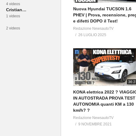
4 videos
Nuova Hyundai TUCSON 1.6
Cristiano Fortini
PHEV | Prova, recensione, pre
1 videos
e difetti DOPO il Test!
2 videos
Redazione NewsautoTV
26 LUGLIO 2025
36:2
KONA elettrica 2022 ? VIAGGI
IN AUTOSTRADA PROVA TEST
AUTONOMIA quanti KM a 130
km/h? ?
Redazione NewsautoTV
9 NOVEMBRE 2021