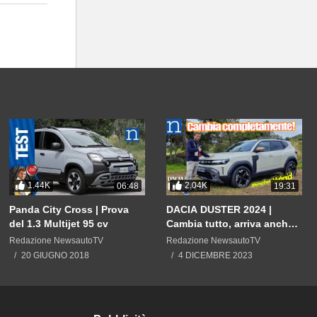
1.44K
2.04K
06:48
19:31
Panda City Cross | Prova
DACIA DUSTER 2024 |
del 1.3 Multijet 95 cv
Cambia tutto, arriva anche
ibrida. E il prezzo?
Redazione NewsautoTV
Redazione NewsautoTV
20 GIUGNO 2018
4 DICEMBRE 2023