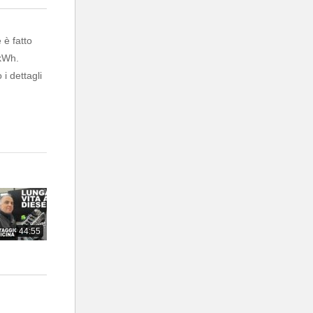
è fatto
 kWh.
i dettagli
44:55