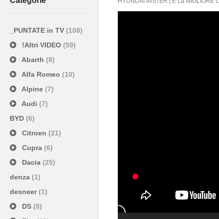
Categorie
HYUNDAI INSTER | È La MIGLIORE C
_PUNTATE in TV
(108)
!Altri VIDEO
(59)
Abarth
(8)
Alfa Romeo
(10)
Alpine
(7)
Audi
(7)
BYD
(6)
Citroen
(21)
Cupra
(6)
Dacia
(25)
denza
(1)
desneer
(1)
DS
(8)