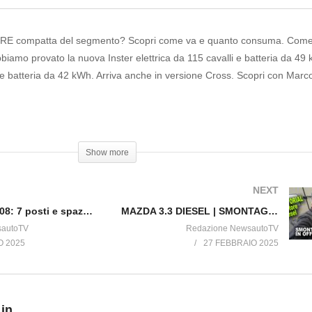
E compatta del segmento? Scopri come va e quanto consuma. Come 
Abbiamo provato la nuova Inster elettrica da 115 cavalli e batteria da 49
e batteria da 42 kWh. Arriva anche in versione Cross. Scopri con Marco 
er lascia un LIKE e condividi!
Show more
NEXT
Peugeot E-5008: 7 posti e spazio infinito. La prova su strada, impressioni di guida
MAZDA 3.3 DIESEL | SMONTAGGIO COMPLETO MOTORE 6 cilindri e-Skyactiv D (CX-60/CX-80) [TUTORIAL]
sautoTV
Redazione NewsautoTV
O 2025
27 FEBBRAIO 2025
 in