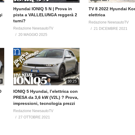
Hyundai IONIQ 5 N | Prova in
TV 8 2022 Hyundai Ko
gi
pista a VALLELUNGA reggerà 2
elettrica
turni?
Redazione NewsautoTV
Redazione NewsautoTV
21 DICEMBRE 2021
20 MAGGIO 2025
3
30:25
O
IONIQ 5 Hyundai, l’elettrica con
PRESA da 3,6 kW (V2L) ? Prova,
impressioni, tecnologia prezzi
Redazione NewsautoTV
27 OTTOBRE 2021