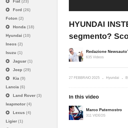
Fiat
(23)
Ford
(26)
Foton
(2)
HYUNDAI INSTE
Honda
(18)
segmento? Sco
Hyundai
(10)
Ineos
(2)
Redazione Newsauto
Isuzu
(1)
635 Videos
Jaguar
(1)
Jeep
(29)
27 FEBBRAIO 2025
Hyundai
B
Kia
(9)
Lancia
(6)
Land Rover
(3)
In this video
leapmotor
(4)
Marco Paternostro
Lexus
(4)
311 VIDEOS
Ligier
(1)