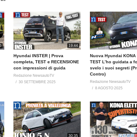
EWSAUTO.IT portale italiano on line dedicato alle novità, prove di auto, 
e guida autonoma con listino prezzi auto nuove e annunci occasione ve
6
19:44
Hyundai INSTER | Prova
Nuova Hyundai KONA El
————————————
completa, TEST e RECENSIONE
TEST L’ho guidata a fo
con impressioni di guida
svelo i suoi segreti (P
Contro)
Redazione NewsautoTV
Redazione NewsautoTV
30 SETTEMBRE 2025
8 AGOSTO 2025
2
30:35