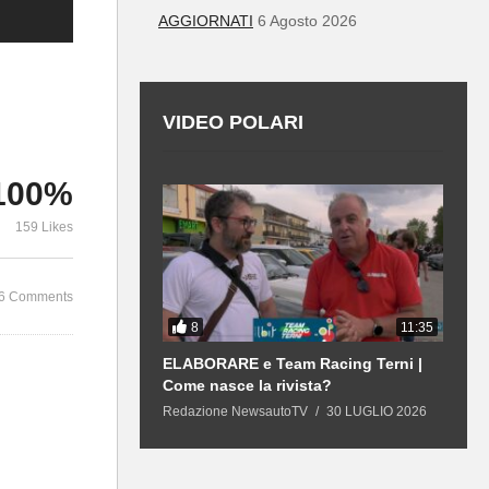
AGGIORNATI
6 Agosto 2026
VIDEO POLARI
100%
159 Likes
6 Comments
8
12:43
11:35
 | GPL e
ELABORARE e Team Racing Terni |
L
 21 mila €, sarà
Come nasce la rivista?
n
duta?
R
13 LUGLIO 2026
Redazione NewsautoTV
30 LUGLIO 2026
R