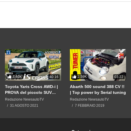
3.40K
2.59K
40:16
03:22
Toyota Yaris Cross AWD-i |
Abarth 500 sound 388 CV !!
PROVA del piccolo SUV
| Top power by Serial tuning
ibrido a trazione integrale
Redazione NewsautoTV
Redazione NewsautoTV
INTELLIGENTE anche 2WD
31 AGOSTO 2021
7 FEBBRAIO 2019