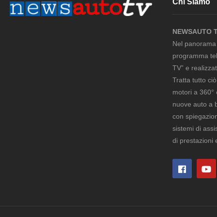
Chi Siamo
NEWSAUTO 
Nel panorama m
programma tel
TV” e realizza
Tratta tutto ci
motori a 360° 
nuove auto a be
con spiegazion
sistemi di ass
di prestazioni