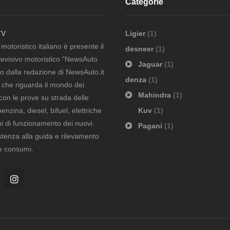
Categorie
TV
Ligier
(1)
otoristico italiano è presente il
desneer
(1)
evisivo motoristico “NewsAuto
Jaguar
(1)
to dalla redazione di NewsAuto.it
denza
(1)
ò che riguarda il mondo dei
Mahindra
(1)
con le prove su strada delle
nzina, diesel, bifuel, elettriche
Kuv
(1)
i di funzionamento dei nuovi
Pagani
(1)
istenza alla guida e rilevamento
 e consumi.