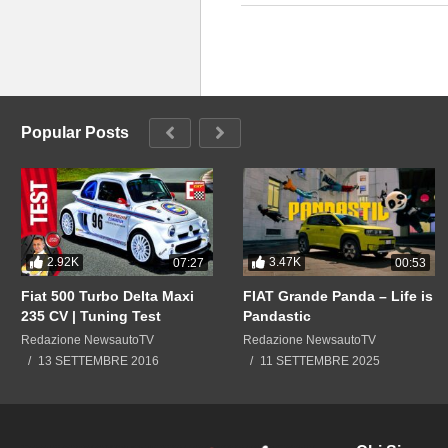
Popular Posts
2.92K
3.47K
07:27
00:53
Fiat 500 Turbo Delta Maxi
FIAT Grande Panda – Life is
235 CV | Tuning Test
Pandastic
Redazione NewsautoTV
Redazione NewsautoTV
13 SETTEMBRE 2016
11 SETTEMBRE 2025