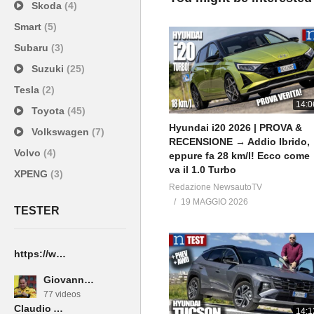
Skoda
(4)
#hyundai #inster #automobile
Smart
(5)
ISCRIVITI AL CANALE
Subaru
(3)
http://goo.gl/Salr5H
Suzuki
(25)
Questo è il canale ufficiale di N
Tesla
(2)
ecologiche, berline, suv, wagon 
14:0
Toyota
(45)
usate.
Hyundai i20 2026 | PROVA &
——————————————
Volkswagen
(7)
RECENSIONE → Addio Ibrido,
WEB https://www.newsauto.it
Volvo
(4)
eppure fa 28 km/l! Ecco come
va il 1.0 Turbo
XPENG
(3)
Redazione NewsautoTV
19 MAGGIO 2026
TESTER
https://www.youtube.com/watch?v=srdxJFL4Ir4
Giovanni Mancini
77 videos
Claudio Anniciello
14:1