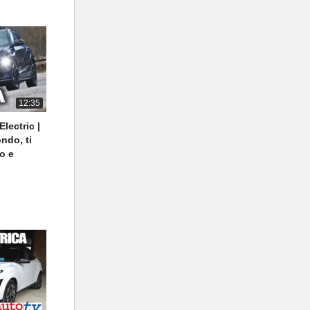
sportive,
ndita auto
12:35
ectric |
ndo, ti
ro e