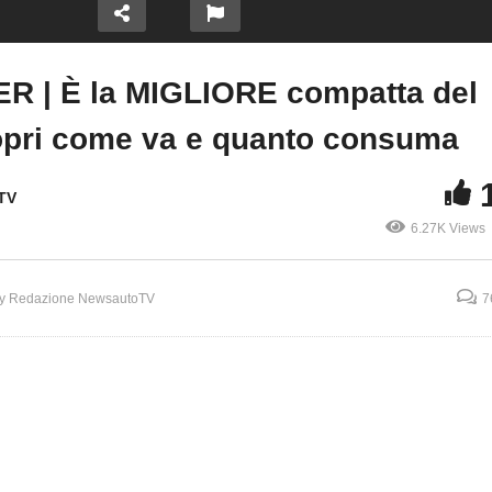
R | È la MIGLIORE compatta del
Copy Embed Code
pri come va e quanto consuma
TV
6.27K Views
y Redazione NewsautoTV
7
127
Renault CLIO ECO-G
automatica a meno di
la versione più ven
Redazione NewsautoTV