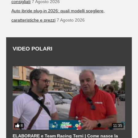
consigliati
7 Agosto 2026
Auto ibride plug-in 2026: quali modelli scegliere,
caratteristiche e prezzi
7 Agosto 2026
VIDEO POLARI
8
3
11:35
21
ELABORARE e Team Racing Terni | Come nasce la
L