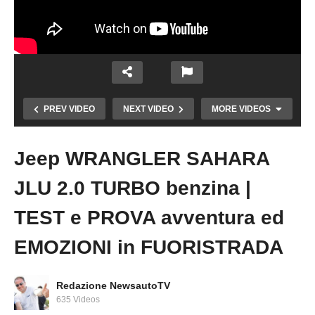
PREV VIDEO
NEXT VIDEO
MORE VIDEOS
Jeep WRANGLER SAHARA
Copy Embed Code
JLU 2.0 TURBO benzina |
TEST e PROVA avventura ed
EMOZIONI in FUORISTRADA
Jeep Avenger 4xe The North Face edition |
4806 unità per questo suv ibrido che ti porta
in campeggio
Redazione NewsautoTV
635 Videos