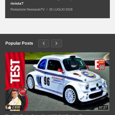
rivista?
S
Redazione NewsautoTV
30 LUGLIO 2026
R
Popular Posts
2.93K
07:27