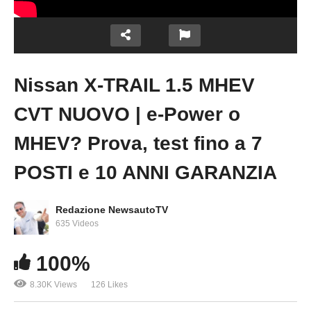
Nissan X-TRAIL 1.5 MHEV
Copy Embed Code
CVT NUOVO | e-Power o
MHEV? Prova, test fino a 7
POSTI e 10 ANNI GARANZIA
Redazione NewsautoTV
635 Videos
100%
8.30K Views
126 Likes