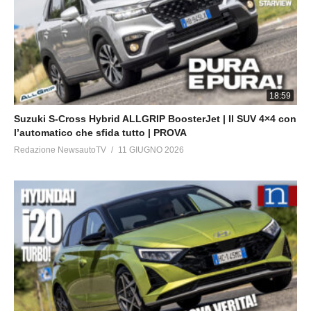
per restare sempre aggiornato sulle uscite dei nostri nuovi
video!
ll SITO di NEWSAUTO → https://www.newsauto.it
—————————————————-
18:59
Suzuki S-Cross Hybrid ALLGRIP BoosterJet | Il SUV 4×4 con
l’automatico che sfida tutto | PROVA
Redazione NewsautoTV
11 GIUGNO 2026