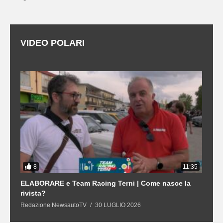
VIDEO POLARI
8
3
11:35
21
ELABORARE e Team Racing Terni | Come nasce la
L
rivista?
S
Redazione NewsautoTV
30 LUGLIO 2026
R