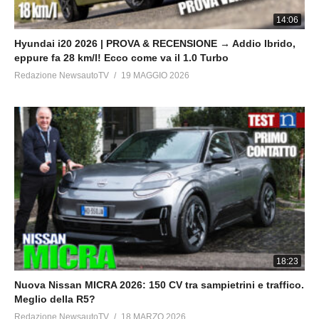
14:06
Hyundai i20 2026 | PROVA & RECENSIONE → Addio Ibrido,
eppure fa 28 km/l! Ecco come va il 1.0 Turbo
Redazione NewsautoTV
19 MAGGIO 2026
18:23
Nuova Nissan MICRA 2026: 150 CV tra sampietrini e traffico.
Meglio della R5?
Redazione NewsautoTV
18 MARZO 2026