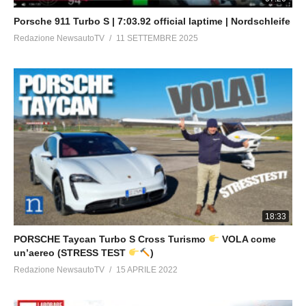
FACEBOOK ELABORARE 4×4
Porsche 911 Turbo S | 7:03.92 official laptime | Nordschleife
https://www.facebook.com/elaborare4x4
Redazione NewsautoTV
11 SETTEMBRE 2025
——————————————————————————-
WEB
NEWSAUTO http://www.newsauto.it
NEWSAUTOTV http://www.newsauto.tv
ELABORARE http://www.elaborare.com
——————————————————————————-
NewsAuto.it and italian magazines “Elaborare GT Tuning &
Sport Magazine” ed “Elaborare4x4″dedicated to sports car
enthusiasts, tuning and off road.
18:33
SUBSCRIBE CHANNEL http://goo.gl/Salr5H
—————————————————————————–
PORSCHE Taycan Turbo S Cross Turismo
VOLA come
un’aereo (STRESS TEST
)
Redazione NewsautoTV
15 APRILE 2022