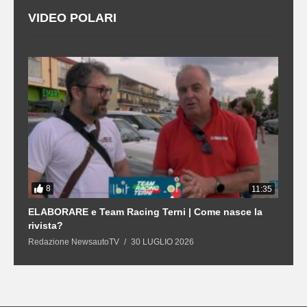
VIDEO POLARI
8
3
11:35
21
ELABORARE e Team Racing Terni | Come nasce la
L
rivista?
S
Redazione NewsautoTV
30 LUGLIO 2026
R