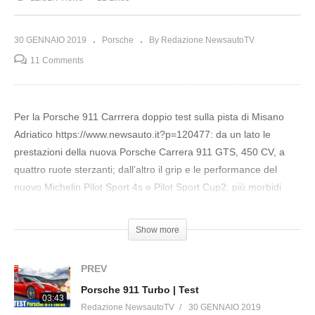
30 GENNAIO 2019
Porsche
By Redazione NewsautoTV
11 Comments
Per la Porsche 911 Carrrera doppio test sulla pista di Misano
Adriatico https://www.newsauto.it?p=120477: da un lato le
prestazioni della nuova Porsche Carrera 911 GTS, 450 CV, a
quattro ruote sterzanti; dall’altro il grip e le performance del
nuovo Michelin Pilot Sport 4s e Pilot Sport Cup2: più morbidi
all’esterno, più duri all’interno e vellutati!
Con gli istruttori della Porsche Driving Experience
Show more
Buona visione!
PREV
RESOCONTO DEL TEST https://www.newsauto.it/?p=120477
Porsche 911 Turbo | Test
QUI LE FOTO DELLA GIORNATA https://www.newsauto.it/?
03:43
Redazione NewsautoTV
30 GENNAIO 2019
p=120547