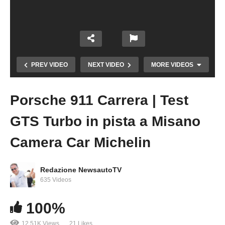
PREV VIDEO
NEXT VIDEO
MORE VIDEOS
Porsche 911 Carrera | Test
Copy Embed Code
GTS Turbo in pista a Misano
Camera Car Michelin
Redazione NewsautoTV
635 Videos
Porsche 911 Turbo | Test
100%
12.51K Views
21 Likes