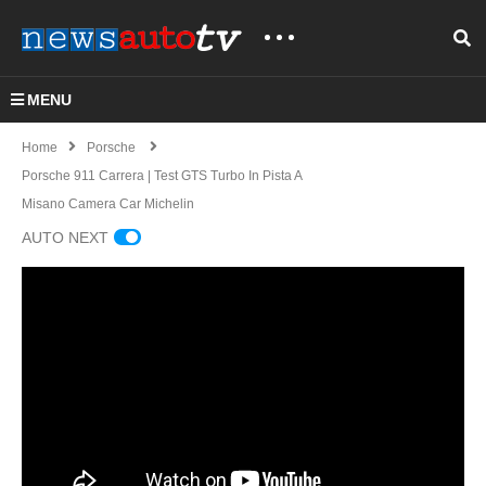
MENU
Home
Porsche
Porsche 911 Carrera | Test GTS Turbo In Pista A
Misano Camera Car Michelin
AUTO NEXT