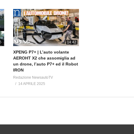
——————————–
grn
.gl/n9t6MD
——————————–
6
14:42
k.com/newsauto.it/
XPENG P7+ | L’auto volante
com/elaborare.tuning.car/
AEROHT X2 che assomiglia ad
book.com/elaborare4x4
un drone, l’auto P7+ ed il Robot
IRON
——————————–
Redazione NewsautoTV
14 APRILE 2025
Newsauto.it
ElaborarE.com