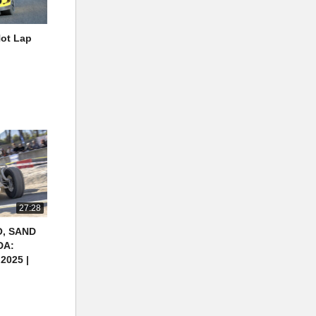
Hot Lap
27:28
O, SAND
DA:
2025 |