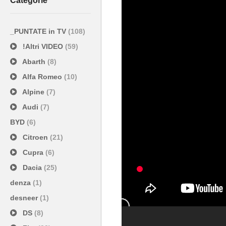
Categorie
_PUNTATE in TV
(108)
!Altri VIDEO
(59)
Abarth
(8)
Alfa Romeo
(10)
Alpine
(7)
Audi
(7)
BYD
(6)
Citroen
(21)
Cupra
(6)
Dacia
(25)
denza
(1)
desneer
(1)
DS
(8)