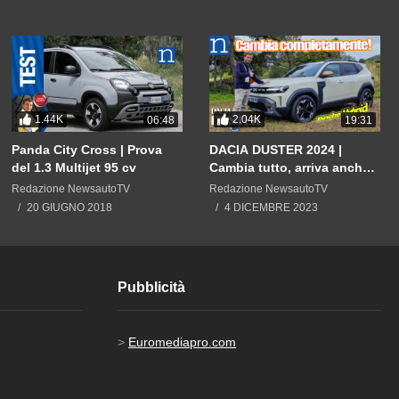
1.44K
2.04K
06:48
19:31
Panda City Cross | Prova
DACIA DUSTER 2024 |
del 1.3 Multijet 95 cv
Cambia tutto, arriva anche
ibrida. E il prezzo?
Redazione NewsautoTV
Redazione NewsautoTV
20 GIUGNO 2018
4 DICEMBRE 2023
Pubblicità
>
Euromediapro.com