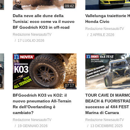
Newsauto.it
5
09:42
Dalla neve alle dune della
Vallelunga traiettorie 
Tunisia: ecco come va il nuovo
Honda Civic
BF Goodrich KO3 in off-road
Redazione NewsautoTV
ElaborarE.com
Redazione NewsautoTV
2 APRILE 2026
17 LUGLIO 2026
elaborare4x4.com
2
07:17
———————————-
i
BFGoodrich KO3 vs KO2: il
TOUR CAVE DI MARM
nuovo pneumatico All-Terrain
BEACH & FUORISTRA
Re dell’Overlanding è
successo al 4X4 FEST 
d italian magazines “Elaborare GT Tuning & Sport Magazine” ed
cambiato?
Marina di Carrara
s car enthusiasts, tuning and off road.
Redazione NewsautoTV
Redazione NewsautoTV
19 GENNAIO 2026
13 DICEMBRE 2025