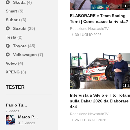
Skoda
(4)
11:3
Smart
(5)
ELABORARE e Team Racing
Subaru
(3)
Terni | Come nasce la rivista?
Suzuki
(25)
Redazione NewsautoTV
30 LUGLIO 2026
Tesla
(2)
Toyota
(45)
Volkswagen
(7)
Volvo
(4)
XPENG
(3)
11:2
TESTER
———————————————
Intervista a Silvio e Tito Totan
sulla Dakar 2026 da Elaborare
Paolo Turco
EN
4×4
7 videos
Official Channel of NewsAuto an
Redazione NewsautoTV
Marco Paternostro
“Elaborare4x4″dedicated to sport
26 FEBBRAIO 2026
311 videos
__