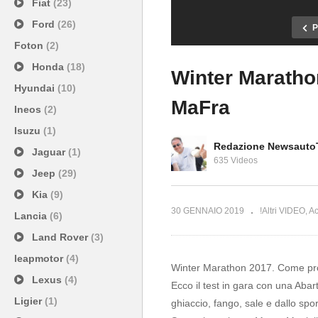
Fiat
(23)
Ford
(26)
P
Foton
(2)
Honda
(18)
Winter Marathon
Hyundai
(10)
MaFra
Ineos
(2)
Test Pneumatici Invernali |
Isuzu
(1)
Winter Test asciutto bagnato
OZ RACING | W
Redazione Newsauto
Jaguar
(1)
neve
Factory
635 Videos
Jeep
(29)
Kia
(9)
30 GENNAIO 2019
!Altri VIDEO
Ac
Lancia
(6)
Land Rover
(3)
leapmotor
(4)
Winter Marathon 2017. Come prote
Lexus
(4)
Ecco il test in gara con una Aba
Ligier
(1)
ghiaccio, fango, sale e dallo spor