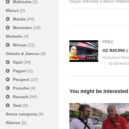
Segue intervista a Marco Mattioli
Mahindra
(1)
———————————————
Maxus
(2)
ISCRIVITI NewsAuto/Elaborare: h
Mazda
(54)
———————————————
Mercedes
(18)
Canale ufficiale unico di NewsAu
Michelin
(4)
“Elaborare4x4”, dedicato agli app
PREV
Nissan
(11)
OZ RACING | 
———————————————
Omoda & Jaecoo
(6)
Redazione New
16:05
APP TUNING – http://goo.gl/Ua4
Opel
(34)
30 GENNAIO
APP OFF ROAD 4×4 – http://goo
Pagani
(1)
———————————————
Peugeot
(37)
Facebook
“NewsAuto” https://www.faceboo
Porsche
(4)
You might be interested
“ELABORARE TUNING” https://ww
Renault
(54)
“ELABORARE 4×4” https://www.
Seat
(8)
———————————————
Senza categoria
(9)
WEB
Silence
(2)