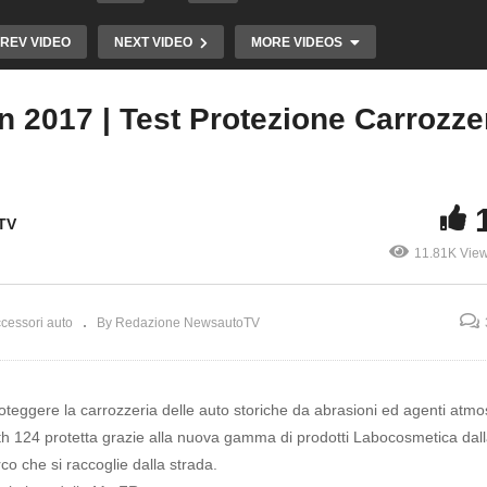
REV VIDEO
NEXT VIDEO
MORE VIDEOS
 2017 | Test Protezione Carrozzer
Copy Embed Code
heels F1
Winter Marathon 2017 | Test
TV
Protezione Carrozzeria | MaFra
11.81K Vie
cessori auto
By Redazione NewsautoTV
127
Renault CLIO ECO-G
automatica a meno di
la versione più ven
ggere la carrozzeria delle auto storiche da abrasioni ed agenti atmos
Redazione NewsautoTV
rth 124 protetta grazie alla nuova gamma di prodotti Labocosmetica dal
co che si raccoglie dalla strada.