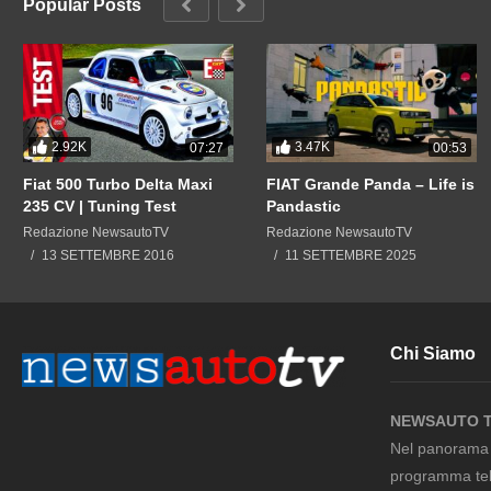
Popular Posts
2.92K
3.47K
07:27
00:53
Fiat 500 Turbo Delta Maxi
FIAT Grande Panda – Life is
235 CV | Tuning Test
Pandastic
Redazione NewsautoTV
Redazione NewsautoTV
13 SETTEMBRE 2016
11 SETTEMBRE 2025
Chi Siamo
NEWSAUTO 
Nel panorama m
programma tel