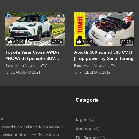
elaborare4x4.com
3.40K
2.59K
40:16
03:22
Toyota Yaris Cross AWD-i |
Abarth 500 sound 388 CV !!
PROVA del piccolo SUV
| Top power by Serial tuning
ibrido a trazione integrale
Redazione NewsautoTV
Redazione NewsautoTV
INTELLIGENTE anche 2WD
31 AGOSTO 2021
7 FEBBRAIO 2019
Categorie
TV
Ligier
(1)
otoristico italiano è presente il
desneer
(1)
evisivo motoristico “NewsAuto
Jaguar
(1)