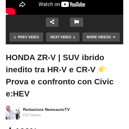
PREV VIDEO
NEXT VIDEO
MORE VIDEOS
HONDA ZR-V | SUV ibrido
Copy Embed Code
inedito tra HR-V e CR-V
Prova e confronto con Civic
e:HEV
HONDA ZR-V CR-V e:Ny1 | Nuovi SUV
elettrificati Hybrid Plug-In e 100% elettrico
caratteristiche
Redazione NewsautoTV
635 Videos