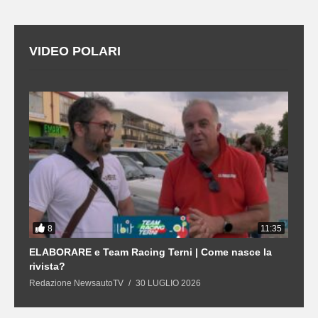
VIDEO POLARI
8
3
11:35
21
ELABORARE e Team Racing Terni | Come nasce la
L
rivista?
S
Redazione NewsautoTV
30 LUGLIO 2026
R