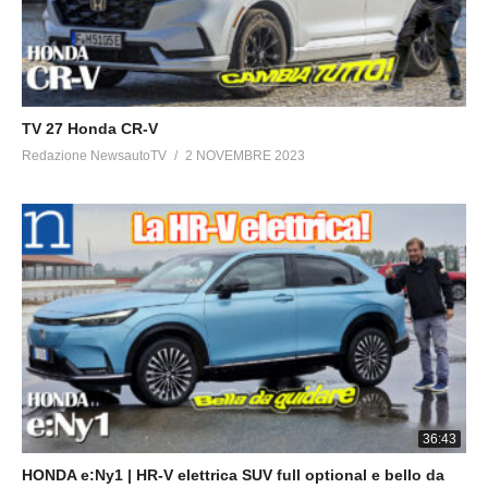
TV 27 Honda CR-V
Redazione NewsautoTV
2 NOVEMBRE 2023
36:43
HONDA e:Ny1 | HR-V elettrica SUV full optional e bello da