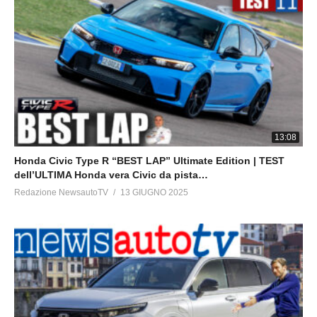
13:08
Honda Civic Type R “BEST LAP” Ultimate Edition | TEST
dell’ULTIMA Honda vera Civic da pista…
Redazione NewsautoTV
13 GIUGNO 2025