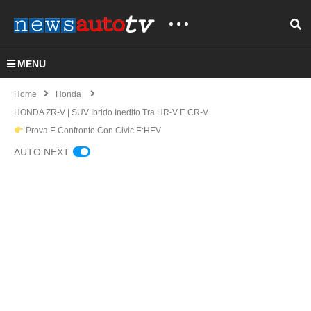
MENU
Home
Honda
HONDA ZR-V | SUV Ibrido Inedito Tra HR-V E CR-V
Prova E Confronto Con Civic E:HEV
AUTO NEXT