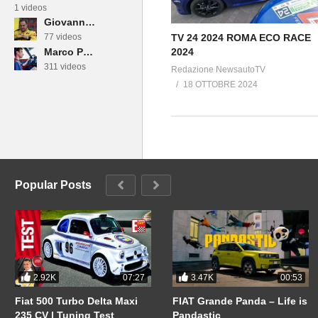
1 videos
Giovanni Mancini
77 videos
TV 24 2024 ROMA ECO RACE
Marco Paternostro
2024
311 videos
Redazione NewsautoTV
18 OTTOBRE 2024
Popular Posts
2.92K
3.47K
07:27
00:53
Fiat 500 Turbo Delta Maxi
FIAT Grande Panda – Life is
235 CV | Tuning Test
Pandastic