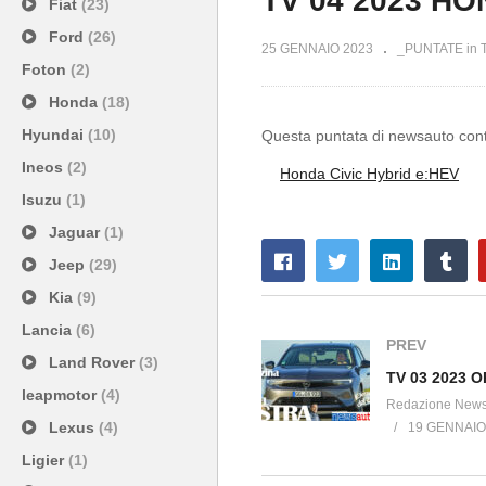
TV 04 2023 HO
Fiat
(23)
Ford
(26)
25 GENNAIO 2023
_PUNTATE in 
Foton
(2)
Honda
(18)
Hyundai
(10)
Questa puntata di newsauto conti
Ineos
(2)
Honda Civic Hybrid e:HEV
Isuzu
(1)
Jaguar
(1)
Jeep
(29)
Kia
(9)
Lancia
(6)
PREV
Land Rover
(3)
leapmotor
(4)
Redazione New
Lexus
(4)
19 GENNAIO
Ligier
(1)