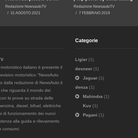
ibrido a trazione integrale
Redazione NewsautoTV
Redazione NewsautoTV
INTELLIGENTE anche 2WD
31 AGOSTO 2021
7 FEBBRAIO 2019
Categorie
TV
Ligier
(1)
otoristico italiano è presente il
desneer
(1)
evisivo motoristico “NewsAuto
Jaguar
(1)
to dalla redazione di NewsAuto.it
denza
(1)
ò che riguarda il mondo dei
Mahindra
(1)
con le prove su strada delle
nzina, diesel, bifuel, elettriche
Kuv
(1)
i di funzionamento dei nuovi
Pagani
(1)
istenza alla guida e rilevamento
 e consumi.