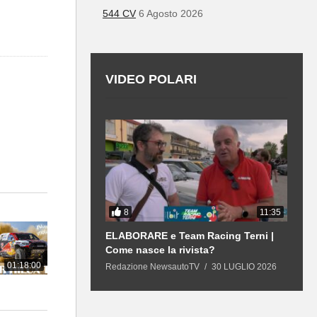
544 CV
6 Agosto 2026
VIDEO POLARI
8
12:43
11:35
 | GPL e
ELABORARE e Team Racing Terni |
L
 21 mila €, sarà
Come nasce la rivista?
n
duta?
R
01:18:00
13 LUGLIO 2026
Redazione NewsautoTV
30 LUGLIO 2026
R