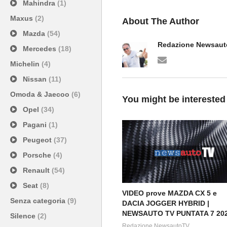
Mahindra
(1)
Maxus
(2)
About The Author
Mazda
(54)
Redazione Newsau
Mercedes
(18)
Michelin
(4)
Nissan
(11)
Omoda & Jaecoo
(6)
You might be interested
Opel
(34)
Pagani
(1)
Peugeot
(37)
Porsche
(4)
Renault
(54)
Seat
(8)
VIDEO prove MAZDA CX 5 e
Senza categoria
(9)
DACIA JOGGER HYBRID |
NEWSAUTO TV PUNTATA 7 20
Silence
(2)
Redazione NewsautoTV