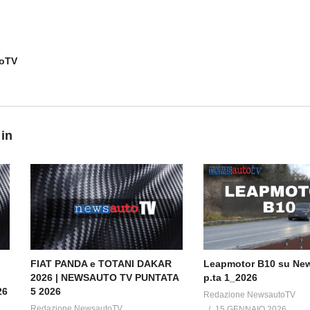
toTV
 in
FIAT PANDA e TOTANI DAKAR
Leapmotor B10 su Ne
2026 | NEWSAUTO TV PUNTATA
p.ta 1_2026
26
5 2026
Redazione NewsautoTV
Redazione NewsautoTV
15 GENNAIO 2026