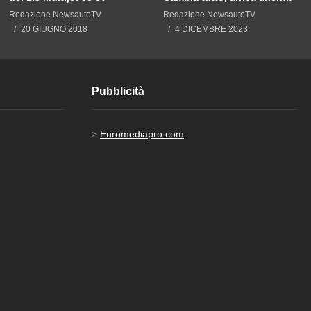
ibrida. E il prezzo?
Redazione NewsautoTV
Redazione NewsautoTV
20 GIUGNO 2018
4 DICEMBRE 2023
Pubblicità
>
Euromediapro.com