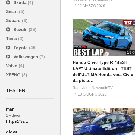
Skoda
(4)
12 MARZO 2026
Smart
(5)
Subaru
(3)
Suzuki
(25)
Tesla
(2)
Toyota
(45)
13:0
Volkswagen
(7)
Honda Civic Type R “BEST
Volvo
(4)
LAP” Ultimate Edition | TEST
dell’ULTIMA Honda vera Civic
XPENG
(3)
da pista…
Redazione NewsautoTV
TESTER
13 GIUGNO 2025
mar
1 videos
https://www.youtube.com/watch?v=srdxJFL4Ir4
giova