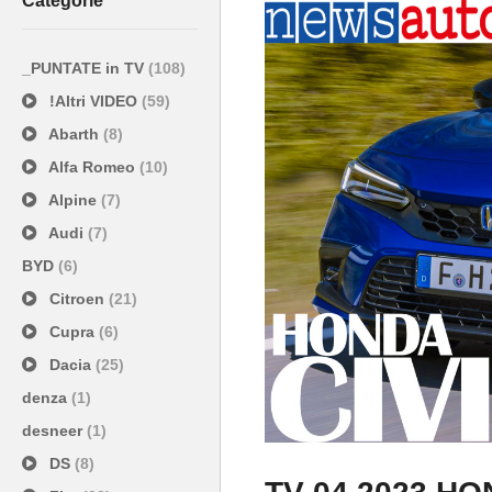
Categorie
_PUNTATE in TV
(108)
!Altri VIDEO
(59)
Abarth
(8)
Alfa Romeo
(10)
Alpine
(7)
Audi
(7)
BYD
(6)
Citroen
(21)
Cupra
(6)
Dacia
(25)
denza
(1)
desneer
(1)
DS
(8)