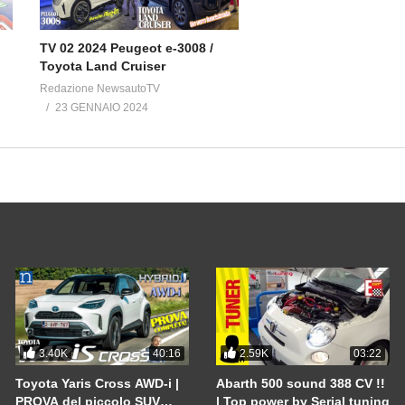
TV 02 2024 Peugeot e-3008 /
Toyota Land Cruiser
Redazione NewsautoTV
23 GENNAIO 2024
3.40K
2.59K
40:16
03:22
Toyota Yaris Cross AWD-i |
Abarth 500 sound 388 CV !!
PROVA del piccolo SUV
| Top power by Serial tuning