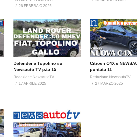
26 FEBBRAIO 2026
8
Defender e Topolino su
Citroen C4X e NEWSA
Newsauto TV p.ta 15
puntata 11
Redazione NewsautoTV
Redazione NewsautoTV
17 APRILE 2025
27 MARZO 2025