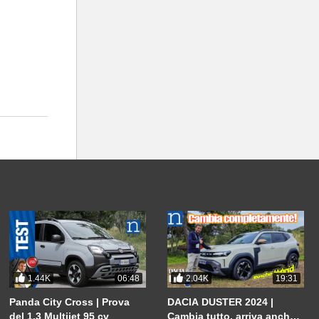
1.44K
2.04K
06:48
19:31
Panda City Cross | Prova
DACIA DUSTER 2024 |
del 1.3 Multijet 95 cv
Cambia tutto, arriva anche