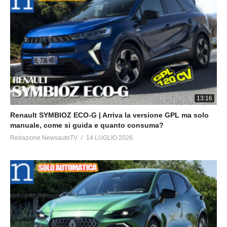
suv, wagon e guida autonoma con listino prezzi auto nuove e
annunci occasione vendita auto usate.
——————————————————————————-
#Renault #Captur #Hybrid #crossover #suv #ibrida #comfort
#test #prova #impressioni #autoibrida #Etech #silenzio
#autosilenziosa #fullhybrid #testdrive #comfort
13:16
Renault SYMBIOZ ECO-G | Arriva la versione GPL ma solo
manuale, come si guida e quanto consuma?
Redazione NewsautoTV
14 LUGLIO 2026