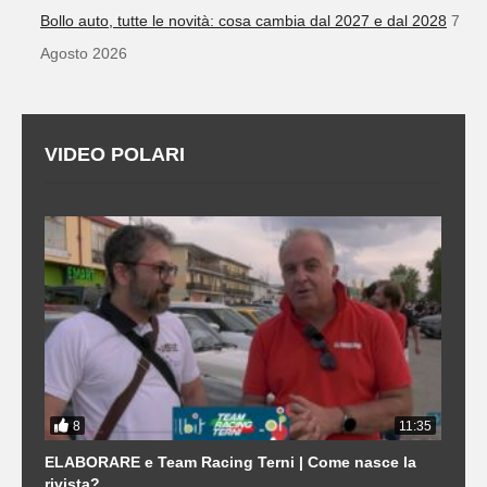
Bollo auto, tutte le novità: cosa cambia dal 2027 e dal 2028
7
Agosto 2026
VIDEO POLARI
8
3
11:35
21
ELABORARE e Team Racing Terni | Come nasce la
L
rivista?
S