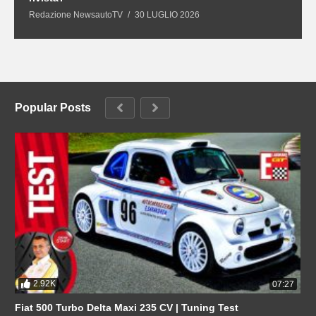
Redazione NewsautoTV
30 LUGLIO 2026
R
Popular Posts
2.92K
07:27
Fiat 500 Turbo Delta Maxi 235 CV | Tuning Test