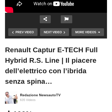
PREV VIDEO
NEXT VIDEO
MORE VIDEOS
Renault Captur E-TECH Full
Copy Embed Code
Hybrid R.S. Line | Il piacere
dell’elettrico con l’ibrida
senza spina…
Nuova MEGANE E-TECH Techno EV60
VIAGGIO in AUTOSTRADA PROVA TEST
AUTONOMIA quanti KM a 130 km/h?
Redazione NewsautoTV
635 Videos