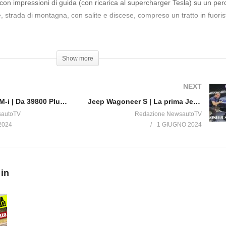
con impressioni di guida (con ricarica al supercharger Tesla) su un per
e, strada di montagna, con salite e discese, compreso un tratto in fuori
t/tesla
Show more
o contenuti
NEXT
BYD Seal U DM-i | Da 39800 Plug-In Hybrid come va questo SUV più piacevole della variante elettrica?
Jeep Wagoneer S | La prima Jeep 4×4 elettrica che scatta da ferma come una Supercar in 3,5 secondi!
ANGE DUAL MOTOR
sautoTV
Redazione NewsautoTV
2024
1 GIUGNO 2024
 in