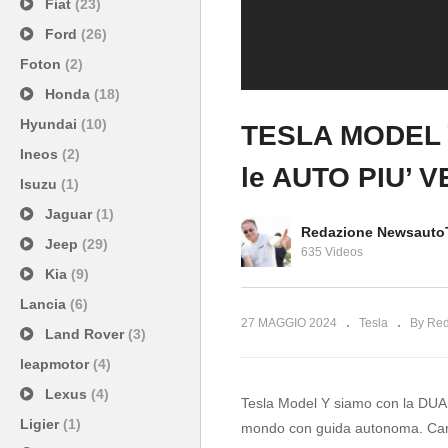
Fiat
(23)
Ford
(26)
Foton
(2)
Honda
(18)
Hyundai
(10)
TESLA MODEL Y
Ineos
(2)
le AUTO PIU’ 
Isuzu
(1)
TESLA MODEL 
Jaguar
(1)
Dual Motor 600
Redazione Newsauto
PIU’ VENDUTE
Jeep
(29)
635 Videos
Kia
(9)
Lancia
(6)
27 MAGGIO 2024
Tesla
By Re
Land Rover
(3)
leapmotor
(4)
Lexus
(4)
Tesla Model Y siamo con la DU
Ligier
(1)
mondo con guida autonoma. Caratte