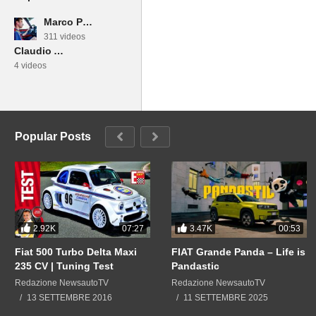
Marco Paternostro
Un saluto dalla redazione di 
311 videos
Claudio Anniciello
———————————————
4 videos
ISCRIVITI AL CANALE http://goo.
Questo è il canale ufficiale di N
ecologiche, berline, suv, wagon 
usate.
Popular Posts
———————————————
WEB https://www.newsauto.it
USATO https://usato.newsauto.it
FACEBOOK NewsAuto https://ww
INSTAGRAM https://www.instagr
2.92K
3.47K
07:27
00:53
——————————————
Fiat 500 Turbo Delta Maxi
FIAT Grande Panda – Life is
235 CV | Tuning Test
Pandastic
Redazione NewsautoTV
Redazione NewsautoTV
13 SETTEMBRE 2016
11 SETTEMBRE 2025