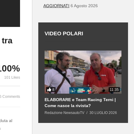
AGGIORNATI
6 Agosto 2026
VIDEO POLARI
tra
100%
101 Likes
8
12:43
11:35
6 Comments
 | GPL e
ELABORARE e Team Racing Terni |
L
 21 mila €, sarà
Come nasce la rivista?
n
duta?
R
13 LUGLIO 2026
Redazione NewsautoTV
30 LUGLIO 2026
R
uta al
a