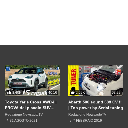
NEWSAUTO
————————————————-
gl/Salr5H
EWSAUTO.IT portale italiano on line dedicato alle novità, prove di auto, 
e guida autonoma con listino prezzi auto nuove e annunci occasione ve
———————————-
w.facebook.com/newsauto.it
am.com/newsauto.it
3.40K
2.59K
40:16
03:22
————————————
Toyota Yaris Cross AWD-i |
Abarth 500 sound 388 CV !!
PROVA del piccolo SUV
| Top power by Serial tuning
ibrido a trazione integrale
Redazione NewsautoTV
Redazione NewsautoTV
INTELLIGENTE anche 2WD
31 AGOSTO 2021
7 FEBBRAIO 2019