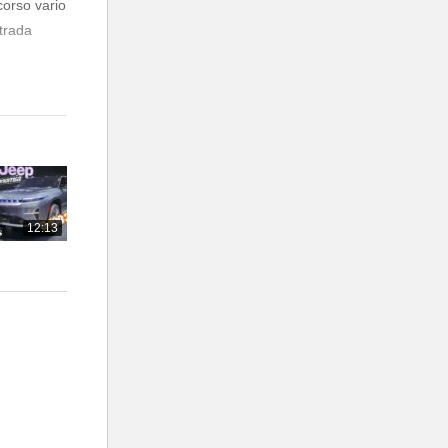
corso vario
strada
12:13