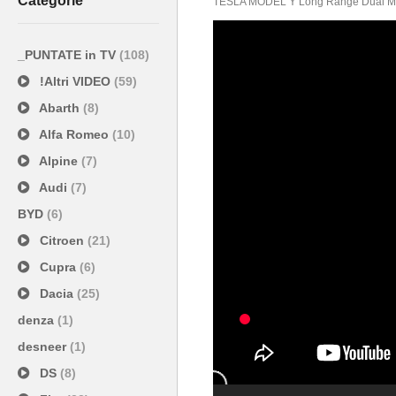
Categorie
TESLA MODEL Y Long Range Dual M
_PUNTATE in TV
(108)
!Altri VIDEO
(59)
Abarth
(8)
Alfa Romeo
(10)
Alpine
(7)
Audi
(7)
BYD
(6)
Citroen
(21)
Cupra
(6)
Dacia
(25)
denza
(1)
desneer
(1)
DS
(8)