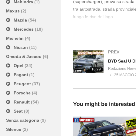
(supercharger), prova su strada 
Mahindra
(1)
tra autostrada, strada provincial
Maxus
(2)
lungo le rive del lago.
Mazda
(54)
Mercedes
(18)
LISTINO https://listino.newsauto.i
Michelin
(4)
VIDEO TESLA MODEL Y sommari
Nissan
(11)
PREV
Omoda & Jaecoo
(6)
00:00 Tesla Model Y LONG R
Opel
(34)
Redazione New
18:29
00:30 percorso di prova
Pagani
(1)
25 MAGGIO 
00:50 interni, abitacolo
Peugeot
(37)
01:00 sedili
01:16 tetto panoramico
Porsche
(4)
01:34 schermo
Renault
(54)
You might be interested
01:50 intrattenimento
Seat
(8)
02:00 comandi
Senza categoria
(9)
02:12 hi-fi
Silence
(2)
02:28 comandi