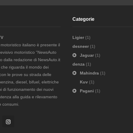
Categorie
TV
Ligier
(1)
otoristico italiano è presente il
desneer
(1)
evisivo motoristico “NewsAuto
Jaguar
(1)
to dalla redazione di NewsAuto.it
denza
(1)
ò che riguarda il mondo dei
Mahindra
(1)
con le prove su strada delle
nzina, diesel, bifuel, elettriche
Kuv
(1)
i di funzionamento dei nuovi
Pagani
(1)
istenza alla guida e rilevamento
 e consumi.