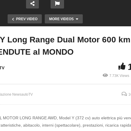
PREV VIDEO
MORE VIDEOS
 Long Range Dual Motor 600 km 
Copy Embed Code
VENDUTE al MONDO
Y Long Range
 km tra le AUTO
TV
 al MONDO
7.73K Views
127
dazione NewsautoTV
1
Renault CLIO ECO-G
automatica a meno di
la versione più ven
Redazione NewsautoTV
AL MOTOR LONG RANGE AWD, Model Y (372 cv) auto elettrica più vend
ristiche, abitacolo, interni (spettacolare), prestazioni, ricarica rapid