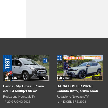
sportive,
ndita auto
1.44K
2.04K
06:48
19:31
Panda City Cross | Prova
DACIA DUSTER 2024 |
del 1.3 Multijet 95 cv
Cambia tutto, arriva anche
ibrida. E il prezzo?
Redazione NewsautoTV
Redazione NewsautoTV
20 GIUGNO 2018
4 DICEMBRE 2023