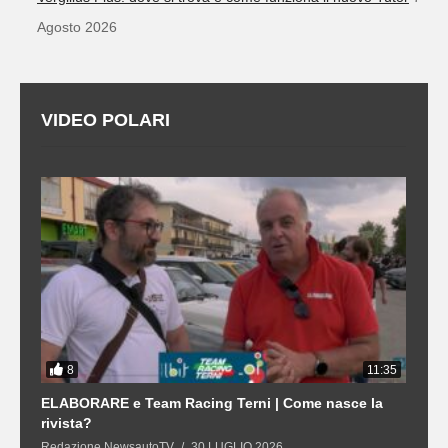
Agosto 2026
VIDEO POLARI
8
3
11:35
21
ELABORARE e Team Racing Terni | Come nasce la
L
rivista?
S
Redazione NewsautoTV
30 LUGLIO 2026
R