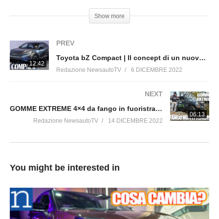
0:00:00 | INTRO
Show more
0:00:22 | CERCHI
0:00:50 | COLORE
PREV
0:01:27 | DESIGN
Toyota bZ Compact | Il concept di un nuovo C-SUV 100% elettrico che arriva a fine 2023
0:01:59 | FRONTALE
12:42
Redazione NewsautoTV
6 DICEMBRE 2022
0:03:07 | INTERNI
0:03:25 | POSTERIORE
NEXT
0:05:06 | MOTORI
GOMME EXTREME 4×4 da fango in fuoristrada con il TOYOTA Land Cruiser KZJ70
06:13
Un saluto dalla redazione di NEWSAUTO TV !!!
Redazione NewsautoTV
14 DICEMBRE 2022
#toyota #chr #suv
You might be interested in