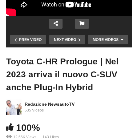
PREV VIDEO
NEXT VIDEO
MORE VIDEOS
Toyota C-HR Prologue | Nel
Copy Embed Code
2023 arriva il nuovo C-SUV
anche Plug-In Hybrid
Redazione NewsautoTV
Toyota bZ Compact | Il concept di un nuovo
635 Videos
C-SUV 100% elettrico che arriva a fine 2023
100%
12.66K Views
143 Likes