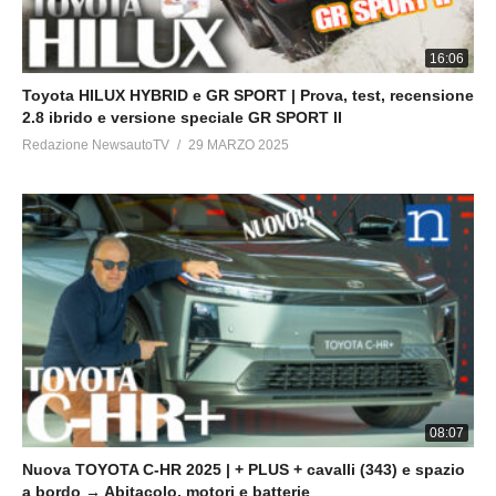
16:06
Toyota HILUX HYBRID e GR SPORT | Prova, test, recensione
2.8 ibrido e versione speciale GR SPORT II
Redazione NewsautoTV
29 MARZO 2025
08:07
Nuova TOYOTA C-HR 2025 | + PLUS + cavalli (343) e spazio
a bordo → Abitacolo, motori e batterie