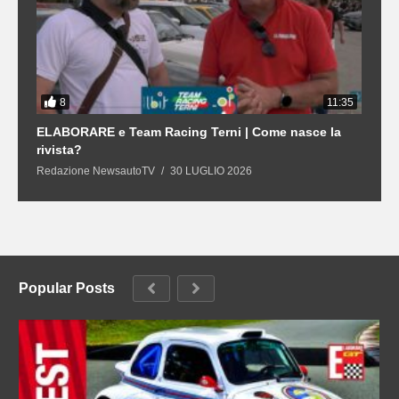
8
3
11:35
21
ELABORARE e Team Racing Terni | Come nasce la
L
rivista?
S
Redazione NewsautoTV
30 LUGLIO 2026
R
Popular Posts