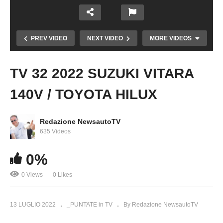
PREV VIDEO
NEXT VIDEO
MORE VIDEOS
TV 32 2022 SUZUKI VITARA
Copy Embed Code
140V / TOYOTA HILUX
Redazione NewsautoTV
635 Videos
TV 37 2022 MAZDA MX-5 RADUNO / INEOS
0%
GRENADIER BELSTAFF
0 Views
0 Likes
13 LUGLIO 2022
_PUNTATE in TV
By Redazione NewsautoTV