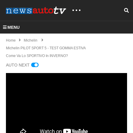
MENU
Home
Michelin
Michelin PILOT SPORT 5 - TEST GOMMA ESTIVA
Come Va Lo SPORTIVO In INVERNO?
AUTO NEXT