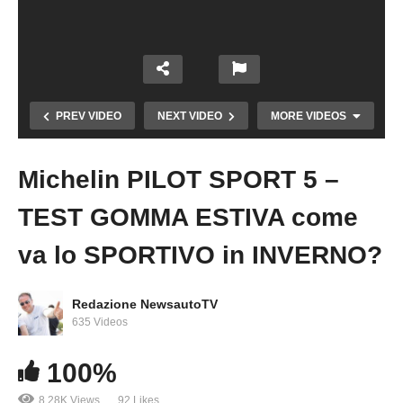
PREV VIDEO
NEXT VIDEO
MORE VIDEOS
Michelin PILOT SPORT 5 –
Copy Embed Code
TEST GOMMA ESTIVA come
va lo SPORTIVO in INVERNO?
GOMME Michelin CrossClimate2 all season |
Redazione NewsautoTV
PNEUMATICI per ogni stagione (4 STAGIONI)
635 Videos
100%
8.28K Views
92 Likes