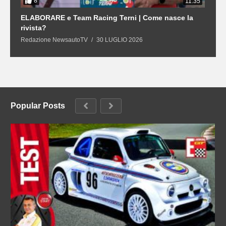
8
3
11:35
21
ELABORARE e Team Racing Terni | Come nasce la
L
rivista?
S
Redazione NewsautoTV
30 LUGLIO 2026
R
Popular Posts